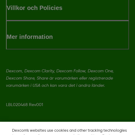
Villkor och Policies
Mer information
Dexcom, Dexcom Clarity, Dexcom Follow, Dexcom One,
Dexcom Share, Share är varumärken eller registrerade
varumärken i USA och kan vara det i andra länder.
LBL020468 Rev001
©
2026 Dexcom, Inc. Med ensamrätt.
Dexcom's websites use cookies and other tracking technologies