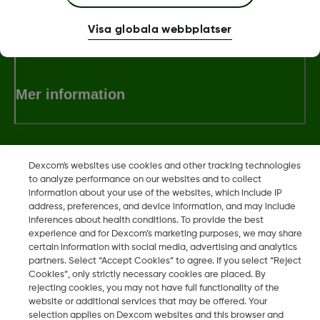
Villkor och Policies
Visa globala webbplatser
Mer information
Dexcom's websites use cookies and other tracking technologies
Dexcom, Dexcom Clarity, Dexcom Follow, Dexcom One,
to analyze performance on our websites and to collect
Dexcom Share, Share är varumärken eller registrerade
information about your use of the websites, which include IP
address, preferences, and device information, and may include
varumärken i USA och kan vara det i andra länder.
inferences about health conditions. To provide the best
experience and for Dexcom’s marketing purposes, we may share
certain information with social media, advertising and analytics
partners. Select “Accept Cookies” to agree. If you select “Reject
©
2026 Dexcom, Inc. Med ensamrätt.
Cookies”, only strictly necessary cookies are placed. By
rejecting cookies, you may not have full functionality of the
website or additional services that may be offered. Your
selection applies on Dexcom websites and this browser and