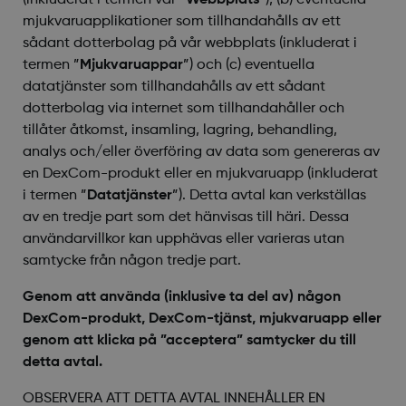
(inkluderat i termen vår ”
Webbplats
”), (b) eventuella
mjukvaruapplikationer som tillhandahålls av ett
sådant dotterbolag på vår webbplats (inkluderat i
termen ”
Mjukvaruappar
”) och (c) eventuella
datatjänster som tillhandahålls av ett sådant
dotterbolag via internet som tillhandahåller och
tillåter åtkomst, insamling, lagring, behandling,
analys och/eller överföring av data som genereras av
en DexCom-produkt eller en mjukvaruapp (inkluderat
i termen ”
Datatjänster
”). Detta avtal kan verkställas
av en tredje part som det hänvisas till häri. Dessa
användarvillkor kan upphävas eller varieras utan
samtycke från någon tredje part.
Genom att använda (inklusive ta del av) någon
DexCom-produkt, DexCom-tjänst, mjukvaruapp eller
genom att klicka på ”acceptera” samtycker du till
detta avtal.
OBSERVERA ATT DETTA AVTAL INNEHÅLLER EN