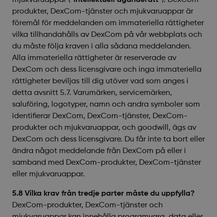
mjukvaruappar (”
intellektuell äganderätt”
). DexCom-
produkter, DexCom-tjänster och mjukvaruappar är
föremål för meddelanden om immateriella rättigheter
vilka tillhandahålls av DexCom på vår webbplats och
du måste följa kraven i alla sådana meddelanden.
Alla immateriella rättigheter är reserverade av
DexCom och dess licensgivare och inga immateriella
rättigheter beviljas till dig utöver vad som anges i
detta avsnitt 5.7. Varumärken, servicemärken,
saluföring, logotyper, namn och andra symboler som
identifierar DexCom, DexCom-tjänster, DexCom-
produkter och mjukvaruappar, och goodwill, ägs av
DexCom och dess licensgivare. Du får inte ta bort eller
ändra något meddelande från DexCom på eller i
samband med DexCom-produkter, DexCom-tjänster
eller mjukvaruappar.
5.8 Vilka krav från tredje parter måste du uppfylla?
DexCom-produkter, DexCom-tjänster och