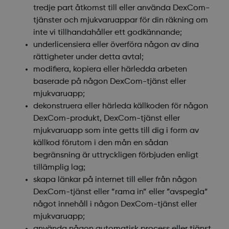
tredje part åtkomst till eller använda DexCom-
tjänster och mjukvaruappar för din räkning om
inte vi tillhandahåller ett godkännande;
underlicensiera eller överföra någon av dina
rättigheter under detta avtal;
modifiera, kopiera eller härledda arbeten
baserade på någon DexCom-tjänst eller
mjukvaruapp;
dekonstruera eller härleda källkoden för någon
DexCom-produkt, DexCom-tjänst eller
mjukvaruapp som inte getts till dig i form av
källkod förutom i den mån en sådan
begränsning är uttryckligen förbjuden enligt
tillämplig lag;
skapa länkar på internet till eller från någon
DexCom-tjänst eller ”rama in” eller ”avspegla”
något innehåll i någon DexCom-tjänst eller
mjukvaruapp;