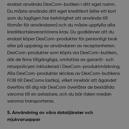
endast använda DexCom-butiken i ditt eget namn.
Du måste använda ditt eget kreditkort (eller ett kort
som du lagligen har behörighet att använda till
förmån för användaren) och du måste uppfylla alla
kreditkortsleverantörens krav. Du godkänner att du
endast köper DexCom-produkter för personligt bruk
eller på uppdrag av användaren av receptenheten.
DexCom-produkter som köpts via DexCom-butiken,
där de finns tillgängliga, omfattas av garanti- och
returpolicyen inkluderad i DexCom-produktmärkning.
Alla DexCom-produkter skickas av DexCom-butikens
FOB till DexComs lastkaj, vilket innebär att ägandet
överförs till dig när DexCom överlåter de beställda
varorna till en avlastare, och du bär risken medan
varorna transporteras.
5. Användning av våra datatjänster och
mjukvaruappar