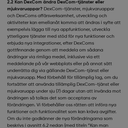
2.2 Kan DexCom ändra DexCom-tjänster eller
mjukvaruappar?
DexCom-tjänster, mjukvaruappar
och DexComs affärsverksamhet, utveckling och
aktiviteter kan emellanåt komma att ändras i syfte att
exempelvis lägga till nya appfunktioner, utveckla
ytterligare tjänster med stöd för nya funktioner och
erbjuda nya integrationer, efter DexComs
gottfinnande genom att meddela om sådana
ändringar via rimliga medel, inklusive via ett
meddelande på vår webbplats eller på annat sätt
underrätta dig via gällande DexCom-tjänst eller
mjukvaruapp. Med förbehåll för tillämplig lag, om du
fortsätter att använda tillämplig DexCom-tjänst eller
mjukvaruapp under sju (7) dagar utan att invända mot
ändringen så tolkas det som acceptans av
förändringen. Vi förbehåller oss rätten att införa nya
funktioner och funktionalitet som kan kräva avgifter.
Om du inte godkänner de nya förändringarna som
beskrivs i avsnitt 6.2 nedan (med titeln ”Kan man