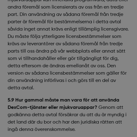
mjukvaruappar kan innehålla programvara, data eller
andra föremål som licensierats av oss från en tredje
part. Din användning av sådana föremål från tredje
parter är föremål för bestämmelserna i detta avtal
såvida inget annat krävs enligt tillämplig licensgivare.
Du måste följa ytterligare licensbestämmelser som
krävs av leverantörer av sådana föremål från tredje
parts till oss ändra på vår webbplats eller annat sätt
som vi tillhandahåller eller gör tillgängligt för dig,
detta eftersom de ändras emellanåt av oss. Den
version av sådana licensbestämmelser som gäller för
din användning införlivas i och görs till en del av
detta avtal.
5.9 Hur gammal måste man vara för att använda
DexCom-tjänster eller mjukvaruappar?
Genom att
godkänna detta avtal försäkrar du att du är myndig i
det land där du bor och har den juridiska rätten att
ingå denna överenskommelse.