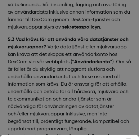
välbefinnande. Vår insamling, lagring och överföring
av användardata inklusive annan information som du
lämnar till DexCom genom DexCom-tjänster och
mjukvaruappar styrs av
sekretesspolicyn
.
5.3 Vad krävs för att använda våra datatjänster och
mjukvaruappar?
Varje datatjänst eller mjukvaruapp
kan kräva att det skapas ett användarkonto hos
DexCom via vår webbplats (”
Användarkonto
”). Om så
är fallet är du skyldig att noggrant slutföra och
underhålla användarkontot och förse oss med all
information som krävs. Du är ansvarig för att erhålla,
underhålla och betala för all hårdvara, mjukvara och
telekommunikation och andra tjänster som är
nödvändiga för användningen av datatjänster
och/eller mjukvaruappar inklusive, men inte
begränsat till, ordentligt fungerande, kompatibel och
uppdaterad programvara, lämplig
internetuppkoppling, lämplig brandvägg och