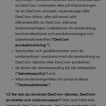
alla villkor i dokumentationen som tillhandahålls
av DexCom i manualen eller på förpackningen
av en DexCom-produkt, mjukvaruapp eller
DexCom-tjänst, eller på annat sätt
tillhandahålls av DexCom, inklusive
bruksanvisningen, indikationer för användning,
kontraindikationer och produktvarningar och
säkerhetsföreskrifter (
”DexCom
produktmärkning ”
),
Samtycken och godkännanden som du
undertecknar i samband med din användning av
DexCom-tjänster eller DexCom-produkter;
du finner vår sekretesspolicy på vår webbplats
(”
Sekretesspolicy
”
) och
Våra användningsvillkor för privat kortkod
(”
Textmeddelande
”
)
1.3 Var kan du använda DexCom-tjänster, DexCom-
produkter och mjukvaruappar?
Vem som helst kan