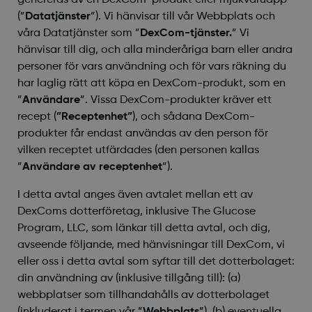
genereras av en DexCom-produkt eller mjukvaruapp
(”
Datatjänster
”). Vi hänvisar till vår Webbplats och
våra Datatjänster som ”
DexCom-tjänster.
” Vi
hänvisar till dig, och alla minderåriga barn eller andra
personer för vars användning och för vars räkning du
har laglig rätt att köpa en DexCom-produkt, som en
”
Användare
”. Vissa DexCom-produkter kräver ett
recept (
”Receptenhet”
), och sådana DexCom-
produkter får endast användas av den person för
vilken receptet utfärdades (den personen kallas
”
Användare av receptenhet
”).
I detta avtal anges även avtalet mellan ett av
DexComs dotterföretag, inklusive The Glucose
Program, LLC, som länkar till detta avtal, och dig,
avseende följande, med hänvisningar till DexCom, vi
eller oss i detta avtal som syftar till det dotterbolaget:
din användning av (inklusive tillgång till): (a)
webbplatser som tillhandahålls av dotterbolaget