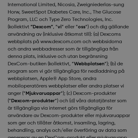
International Limited, Nicosia, Zweigniederlas-sung
Horw, SweetSpot Diabetes Care, Inc., The Glucose
Program, LLC och Type Zero Technologies, Inc.
(kollektivt
”Dexcom”
, ”
vi
” eller ”
oss
”) och dig gällande
användning av (inklusive åtkomst till): (a) Dexcoms
webbplats på www.dexcom.com och webbsidorna
och andra webbadresser som är tillgängliga från
denna plats, inklusive och utan begränsning
DexCom-butiken (kollektivt, ”
Webbplatsen
”); (b) de
program som vi gör tillgängliga för nedladdning på
webbplatsen, Apple® App Store, andra
mobiloperatörers webbplatser eller andra platser vi
anger (”
Mjukvaruappar
”); (c) Dexcom-produkter
(”
Dexcom-produkter
”) och (d) våra datatjänster som
är tillgängliga via internet görs tillgängliga för
användare av Dexcom-produkter eller mjukvaruappar
som ger och tillåter åtkomst, insamling, lagring,
behandling, analys och/eller överföring av data som