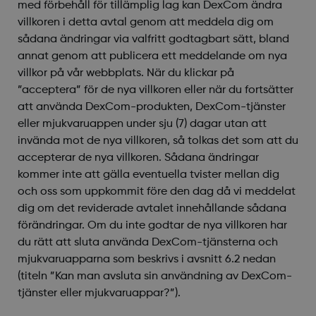
med förbehåll för tillämplig lag kan DexCom ändra
villkoren i detta avtal genom att meddela dig om
sådana ändringar via valfritt godtagbart sätt, bland
annat genom att publicera ett meddelande om nya
villkor på vår webbplats. När du klickar på
”acceptera” för de nya villkoren eller när du fortsätter
att använda DexCom-produkten, DexCom-tjänster
eller mjukvaruappen under sju (7) dagar utan att
invända mot de nya villkoren, så tolkas det som att du
accepterar de nya villkoren. Sådana ändringar
kommer inte att gälla eventuella tvister mellan dig
och oss som uppkommit före den dag då vi meddelat
dig om det reviderade avtalet innehållande sådana
förändringar. Om du inte godtar de nya villkoren har
du rätt att sluta använda DexCom-tjänsterna och
mjukvaruapparna som beskrivs i avsnitt 6.2 nedan
(titeln ”Kan man avsluta sin användning av DexCom-
tjänster eller mjukvaruappar?”).