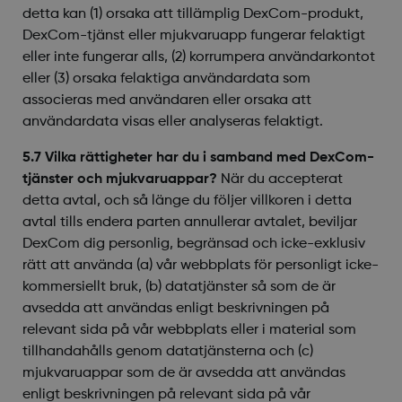
detta kan (1) orsaka att tillämplig DexCom-produkt,
DexCom-tjänst eller mjukvaruapp fungerar felaktigt
eller inte fungerar alls, (2) korrumpera användarkontot
eller (3) orsaka felaktiga användardata som
associeras med användaren eller orsaka att
användardata visas eller analyseras felaktigt.
5.7 Vilka rättigheter har du i samband med DexCom-
tjänster och mjukvaruappar?
När du accepterat
detta avtal, och så länge du följer villkoren i detta
avtal tills endera parten annullerar avtalet, beviljar
DexCom dig personlig, begränsad och icke-exklusiv
rätt att använda (a) vår webbplats för personligt icke-
kommersiellt bruk, (b) datatjänster så som de är
avsedda att användas enligt beskrivningen på
relevant sida på vår webbplats eller i material som
tillhandahålls genom datatjänsterna och (c)
mjukvaruappar som de är avsedda att användas
enligt beskrivningen på relevant sida på vår