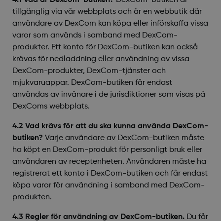
4.1 Vad är Dexcom-butiken?
DexCom-butiken är
tillgänglig via vår webbplats och är en webbutik där
användare av DexCom kan köpa eller införskaffa vissa
varor som används i samband med DexCom-
produkter. Ett konto för DexCom-butiken kan också
krävas för nedladdning eller användning av vissa
DexCom-produkter, DexCom-tjänster och
mjukvaruappar. DexCom-butiken får endast
användas av invånare i de jurisdiktioner som visas på
DexComs webbplats.
4.2 Vad krävs för att du ska kunna använda DexCom-
butiken?
Varje användare av DexCom-butiken måste
ha köpt en DexCom-produkt för personligt bruk eller
användaren av receptenheten. Användaren måste ha
registrerat ett konto i DexCom-butiken och får endast
köpa varor för användning i samband med DexCom-
produkten.
4.3 Regler för användning av DexCom-butiken.
Du får