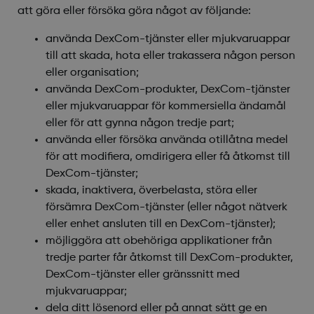
att göra eller försöka göra något av följande:
använda DexCom-tjänster eller mjukvaruappar
till att skada, hota eller trakassera någon person
eller organisation;
använda DexCom-produkter, DexCom-tjänster
eller mjukvaruappar för kommersiella ändamål
eller för att gynna någon tredje part;
använda eller försöka använda otillåtna medel
för att modifiera, omdirigera eller få åtkomst till
DexCom-tjänster;
skada, inaktivera, överbelasta, störa eller
försämra DexCom-tjänster (eller något nätverk
eller enhet ansluten till en DexCom-tjänster);
möjliggöra att obehöriga applikationer från
tredje parter får åtkomst till DexCom-produkter,
DexCom-tjänster eller gränssnitt med
mjukvaruappar;
dela ditt lösenord eller på annat sätt ge en