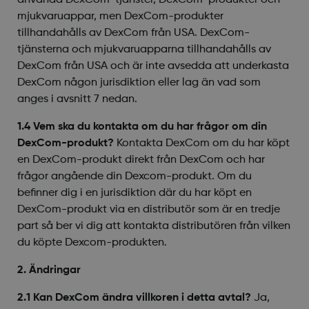
använda DexCom-tjänster, DexCom-produkter och
mjukvaruappar, men DexCom-produkter
tillhandahålls av DexCom från USA. DexCom-
tjänsterna och mjukvaruapparna tillhandahålls av
DexCom från USA och är inte avsedda att underkasta
DexCom någon jurisdiktion eller lag än vad som
anges i avsnitt 7 nedan.
1.4 Vem ska du kontakta om du har frågor om din
DexCom-produkt?
Kontakta DexCom om du har köpt
en DexCom-produkt direkt från DexCom och har
frågor angående din Dexcom-produkt. Om du
befinner dig i en jurisdiktion där du har köpt en
DexCom-produkt via en distributör som är en tredje
part så ber vi dig att kontakta distributören från vilken
du köpte Dexcom-produkten.
2. Ändringar
2.1 Kan DexCom ändra villkoren i detta avtal?
Ja,