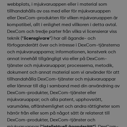
webbplats, i mjukvaruappen eller i material som
tillhandahålls av oss med eller för mjukvaruappen
eller DexCom-produkten för vilken mjukvaruappen är
kompatibel, allt i enlighet med villkoren i detta avtal.
DexCom och tredje parter från vilka vi licensierar viss
teknik (”
licensgivare
”) har all ägande- och
förfoganderätt över och intresse i DexCom-tjänsterna
och mjukvaruapparna; informationen, konstverk och
annat innehåll tillgängligt via eller på DexCom-
tjänster och mjukvaruappar; processerna, metodik,
dokument och annat material som vi använder för att
tillhandahålla DexCom-tjänster och mjukvaruappar
eller lämnar till dig i samband med din användning av
DexCom-produkter, DexCom-tjänster eller
mjukvaruappar; och alla patent, upphovsrätt,
varumärke, affärshemlighet och andra rättigheter som
härrör från eller som på något sätt är relaterat till
DexCom-produkter, DexCom-tjänster och