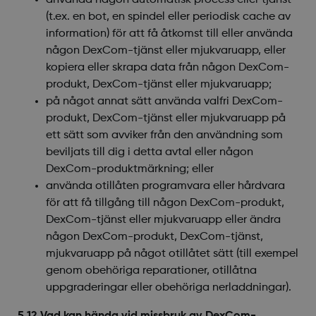
använda någon automatisk process eller tjänst
(t.ex. en bot, en spindel eller periodisk cache av
information) för att få åtkomst till eller använda
någon DexCom-tjänst eller mjukvaruapp, eller
kopiera eller skrapa data från någon DexCom-
produkt, DexCom-tjänst eller mjukvaruapp;
på något annat sätt använda valfri DexCom-
produkt, DexCom-tjänst eller mjukvaruapp på
ett sätt som avviker från den användning som
beviljats till dig i detta avtal eller någon
DexCom-produktmärkning; eller
använda otillåten programvara eller hårdvara
för att få tillgång till någon DexCom-produkt,
DexCom-tjänst eller mjukvaruapp eller ändra
någon DexCom-produkt, DexCom-tjänst,
mjukvaruapp på något otillåtet sätt (till exempel
genom obehöriga reparationer, otillåtna
uppgraderingar eller obehöriga nerladdningar).