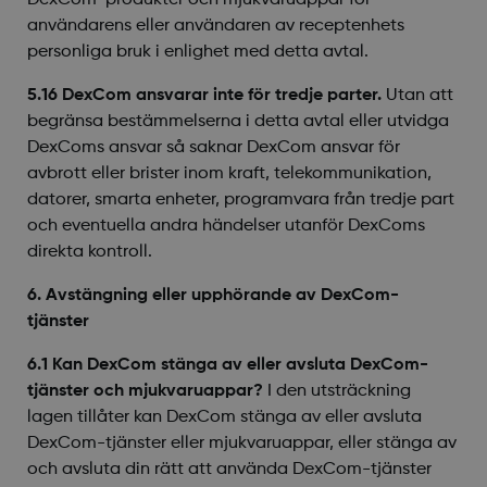
DexCom-produkter och mjukvaruappar för
användarens eller användaren av receptenhets
personliga bruk i enlighet med detta avtal.
5.16 DexCom ansvarar inte för tredje parter.
Utan att
begränsa bestämmelserna i detta avtal eller utvidga
DexComs ansvar så saknar DexCom ansvar för
avbrott eller brister inom kraft, telekommunikation,
datorer, smarta enheter, programvara från tredje part
och eventuella andra händelser utanför DexComs
direkta kontroll.
6. Avstängning eller upphörande av DexCom-
tjänster
6.1 Kan DexCom stänga av eller avsluta DexCom-
tjänster och mjukvaruappar?
I den utsträckning
lagen tillåter kan DexCom stänga av eller avsluta
DexCom-tjänster eller mjukvaruappar, eller stänga av
och avsluta din rätt att använda DexCom-tjänster