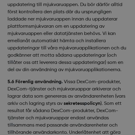
uppdatering till mjukvaruappen. Du bör därför alltid
först kontrollera den plats där du ursprungligen
laddade ner mjukvaruappen innan du uppdaterar
plattformsmjukvaran om en uppdatering av
mjukvaruappen eller datatjänsten behövs. Vi kan
emellanåt automatiskt hämta och installera
uppdateringar till våra mjukvaruapplikationen och du
godkänner att motta sådana uppdateringar (och
tillåter oss att leverera dessa uppdateringar) som en
del av din användning av mjukvaruapplikationerna.
5.6 Förenlig användning.
Vissa DexCom-produkter,
DexCom-tjänster och mjukvaruappar arkiverar och
lagrar data som genereras av användarenheten (vars
arkiv och lagring styrs av
sekretesspolicyn
). Som ett
resultat får sådana DexCom-produkter, DexCom-
tjänster och mjukvaruappar endast användas
tillsammans med passande användarenheter och
tillhörande användarkonto. Underlåtenhet att göra