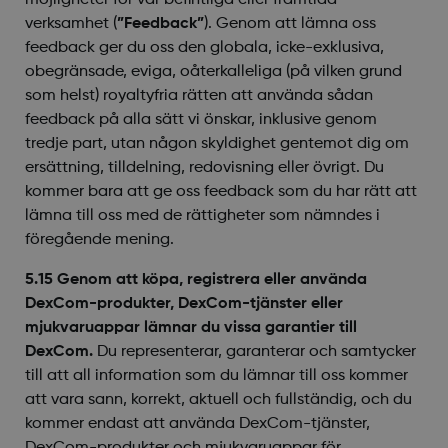
möjligheter för vår befintliga eller framtida
verksamhet (
”Feedback”
). Genom att lämna oss
feedback ger du oss den globala, icke-exklusiva,
obegränsade, eviga, oåterkalleliga (på vilken grund
som helst) royaltyfria rätten att använda sådan
feedback på alla sätt vi önskar, inklusive genom
tredje part, utan någon skyldighet gentemot dig om
ersättning, tilldelning, redovisning eller övrigt. Du
kommer bara att ge oss feedback som du har rätt att
lämna till oss med de rättigheter som nämndes i
föregående mening.
5.15 Genom att köpa, registrera eller använda
DexCom-produkter, DexCom-tjänster eller
mjukvaruappar lämnar du vissa garantier till
DexCom.
Du representerar, garanterar och samtycker
till att all information som du lämnar till oss kommer
att vara sann, korrekt, aktuell och fullständig, och du
kommer endast att använda DexCom-tjänster,