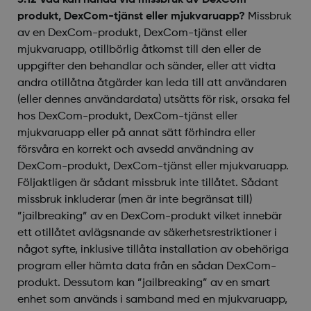
5.12 Vad kan hända vid missbruk av DexCom-
produkt, DexCom-tjänst eller mjukvaruapp?
Missbruk
av en DexCom-produkt, DexCom-tjänst eller
mjukvaruapp, otillbörlig åtkomst till den eller de
uppgifter den behandlar och sänder, eller att vidta
andra otillåtna åtgärder kan leda till att användaren
(eller dennes användardata) utsätts för risk, orsaka fel
hos DexCom-produkt, DexCom-tjänst eller
mjukvaruapp eller på annat sätt förhindra eller
försvåra en korrekt och avsedd användning av
DexCom-produkt, DexCom-tjänst eller mjukvaruapp.
Följaktligen är sådant missbruk inte tillåtet. Sådant
missbruk inkluderar (men är inte begränsat till)
”jailbreaking” av en DexCom-produkt vilket innebär
ett otillåtet avlägsnande av säkerhetsrestriktioner i
något syfte, inklusive tillåta installation av obehöriga
program eller hämta data från en sådan DexCom-
produkt. Dessutom kan ”jailbreaking” av en smart
enhet som används i samband med en mjukvaruapp,