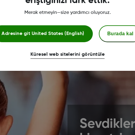
eriştiğinizi fark ettik.
†,2,3,4,6,7
kolay.
Merak etmeyin—size yardımcı oluyoruz.
Burada kal
Adresine git
United States (English)
Küresel web sitelerini görüntüle
Sevdikler