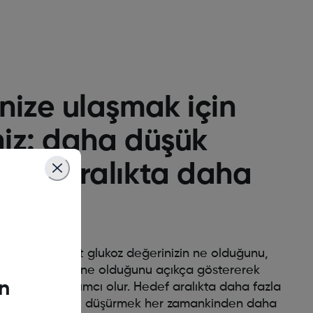
nize ulaşmak için
niz: daha düşük
edef aralıkta daha
man
ması, mevcut glukoz değerinizin ne olduğunu,
i ve öncesinde ne olduğunu açıkça göstererek
n
 vermenize yardımcı olur. Hedef aralıkta daha fazla
A1c değerinizi düşürmek her zamankinden daha