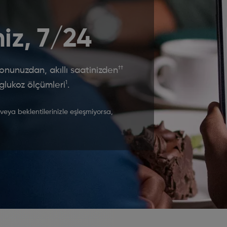
iz, 7/24
††
nunuzdan, akıllı saatinizden
1
lukoz ölçümleri
.
 veya beklentilerinizle eşleşmiyorsa,