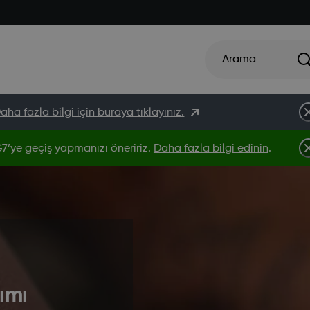
Arama
aha fazla bilgi için buraya tıklayınız.
’ye geçiş yapmanızı öneririz.
Daha fazla bilgi edinin
.
ımı