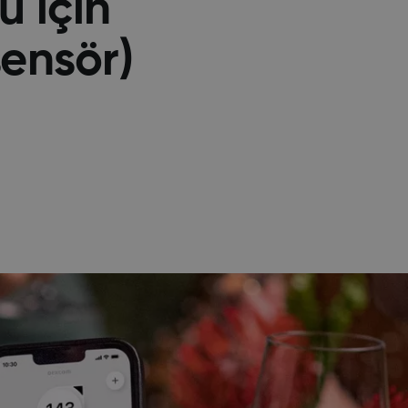
ü için
sensör)