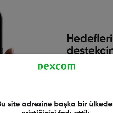
Hedefleri
destekçi
HbA1c, h
fazla za
Yeni Dexcom G7 uygula
nereye doğru gittiğin
Bu site adresine başka bir ülkede
daha bilinçli kararlar
zaman geçirmek ve Hb