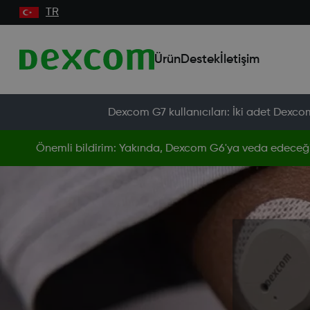
TR
Ürün
Destek
İletişim
Dexcom G7 kullanıcıları: İki adet Dexcom 
Önemli bildirim: Yakında, Dexcom G6'ya veda edeceğ