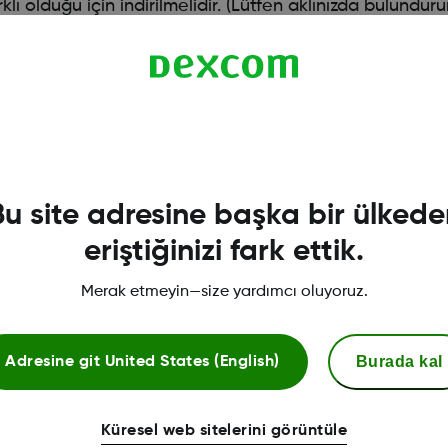
lduğu için indirilmelidir. (Lütfen aklınızda bulunduru
 Play Store'dan ücretsiz olarak kullanılabilir. Uygula
Bu site adresine başka bir ülkede
eriştiğinizi fark ettik.
Merak etmeyin—size yardımcı oluyoruz.
Burada kal
Adresine git
United States (English)
Daha fazla bilgi
Küresel web sitelerini görüntüle