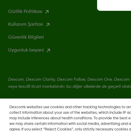
Gizlilik Politikası
Kullanım Şartları
Güvenlik Bilgileri
Uygunluk beyani
Dexcom, Dexcom Clarity, Dexcom Follow, Dexcom One, Dexcom S
veya tescilli ticari markalardır; bu diğer ülkelerde de geçerli olabil
LBL016375 Rev001
Dexcom's websites use cookies and other tracking technologies to a
collect information about your use of the websites, which include IP a
may include inferences about health conditions. To provide the best
we may share certain information with social media, advertising and a
agree. If you select “Reject Cookies”, only strictly necessary cookies