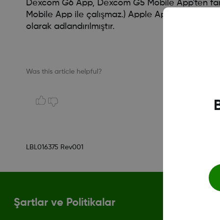
Dexcom G6 App, Dexcom G5 Mobile App'ten farklı o
Mobile App ile çalışmaz.) Apple App veya Google
olarak adlandırılmıştır.
Was this article helpful?
LBL016375 Rev001
Şartlar ve Politikalar