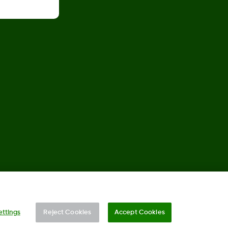
©
2026 Dexcom, Inc. Tüm hakları saklıdır.
ettings
Reject Cookies
Accept Cookies