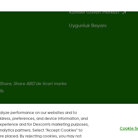
Küresel Güven Merkezi
Uygunluk Beyanı
hare, Share ABD'de ticari marka
ir.
nalyze performance on our websites and to
ddress, preferences, and device information, and
 experience and for Dexcom’s marketing purposes,
Cookie S
nalytics partners. Select “Accept Cookies” to
 are placed. By rejecting cookies, you may not