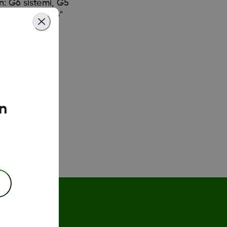
n: G6 sistemi, G5
ma, "Dexcom G6"
n