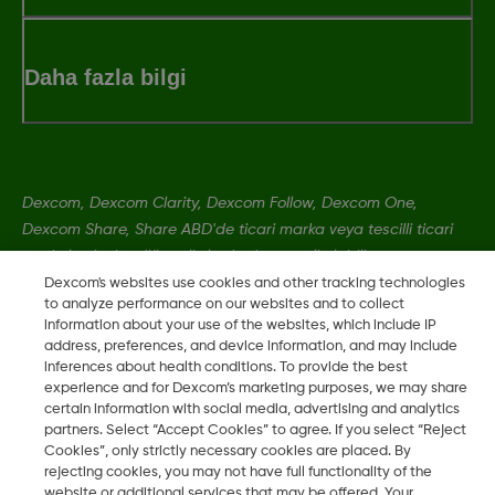
Daha fazla bilgi
Dexcom, Dexcom Clarity, Dexcom Follow, Dexcom One,
Dexcom Share, Share ABD'de ticari marka veya tescilli ticari
markalardır; bu diğer ülkelerde de geçerli olabilir.
Dexcom's websites use cookies and other tracking technologies
to analyze performance on our websites and to collect
information about your use of the websites, which include IP
MAT-1802
address, preferences, and device information, and may include
inferences about health conditions. To provide the best
experience and for Dexcom’s marketing purposes, we may share
©
2026 Dexcom, Inc. Tüm hakları saklıdır.
certain information with social media, advertising and analytics
partners. Select “Accept Cookies” to agree. If you select “Reject
Cookies”, only strictly necessary cookies are placed. By
rejecting cookies, you may not have full functionality of the
Bölgeyi Değiştir
website or additional services that may be offered. Your