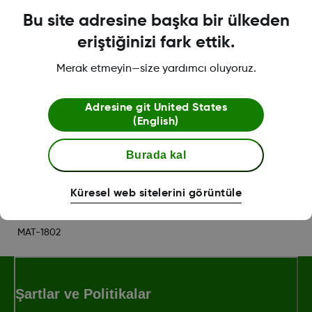
bu SSS bölümünü ziyaret ediniz:
BURAYA
Bu site adresine başka bir ülkeden
TIKLAYIN
eriştiğinizi fark ettik.
*Akıllı cihaz ayrıca satılmaktadır. Uyumlu cihazların bir listesini
Merak etmeyin—size yardımcı oluyoruz.
görüntülemek için
dexcom.com/compatibility
sayfasını
ziyaret edin.
Adresine git
United States
(English)
Was this article helpful?
Burada kal
Küresel web sitelerini görüntüle
MAT-1802
Şartlar ve Politikalar