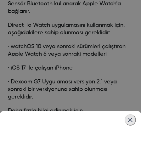
Sensör Bluetooth kullanarak Apple Watch’a
bağlanır.
Direct To Watch uygulamasını kullanmak için,
aşağıdakilere sahip olunması gereklidir:
· watchOS 10 veya sonraki sürümleri çalıştıran
Apple Watch 6 veya sonraki modelleri
· iOS 17 ile çalışan iPhone
· Dexcom G7 Uygulaması versiyon 2.1 veya
sonraki bir versiyonuna sahip olunması
gereklidir.
Daha fazla bilgi edinmek için,
dexcom.com/compatibility
sayfasını ziyaret
ediniz
Uyumlu Apple Watch listesini görüntülemek için,