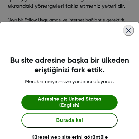
ekrandaki yönergeleri takip etmeniz yeterlidir.
*Ayrı bir Follow Uygulaması ve internet bağlantısı gerektirir.
Was this article helpful?
Bu site adresine başka bir ülkeden
eriştiğinizi fark ettik.
LBL016375 Rev001
Merak etmeyin—size yardımcı oluyoruz.
Adresine git
United States
(English)
Şartlar ve Politikalar
Burada kal
Daha fazla bilgi
Küresel web sitelerini görüntüle