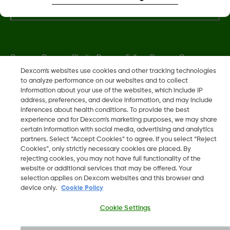
Dexcom, Dexcom Clarity, Dexcom Follow, Dexcom One,
Dexcom Share, Share ABD'de ticari marka veya tescilli ticari
Dexcom's websites use cookies and other tracking technologies
to analyze performance on our websites and to collect
markalardır; bu diğer ülkelerde de geçerli olabilir.
information about your use of the websites, which include IP
address, preferences, and device information, and may include
inferences about health conditions. To provide the best
LBL016375 Rev001
experience and for Dexcom’s marketing purposes, we may share
certain information with social media, advertising and analytics
partners. Select “Accept Cookies” to agree. If you select “Reject
©
2026 Dexcom, Inc. Tüm hakları saklıdır.
Cookies”, only strictly necessary cookies are placed. By
rejecting cookies, you may not have full functionality of the
website or additional services that may be offered. Your
selection applies on Dexcom websites and this browser and
device only.
Cookie Policy
Bölgeyi Değiştir
TR
Cookie Settings