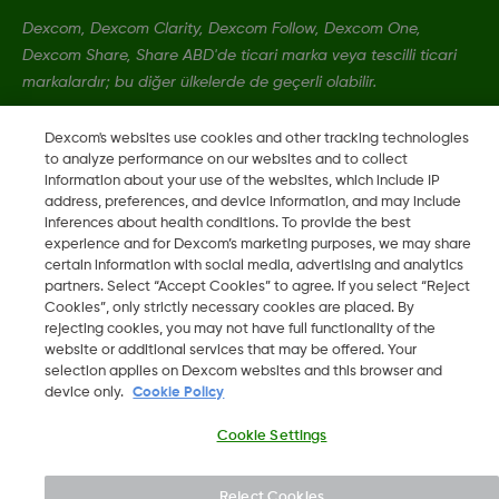
Dexcom, Dexcom Clarity, Dexcom Follow, Dexcom One,
Dexcom Share, Share ABD'de ticari marka veya tescilli ticari
markalardır; bu diğer ülkelerde de geçerli olabilir.
Dexcom's websites use cookies and other tracking technologies
MAT-1802
to analyze performance on our websites and to collect
information about your use of the websites, which include IP
address, preferences, and device information, and may include
inferences about health conditions. To provide the best
©
2026 Dexcom, Inc. Tüm hakları saklıdır.
experience and for Dexcom’s marketing purposes, we may share
certain information with social media, advertising and analytics
partners. Select “Accept Cookies” to agree. If you select “Reject
Cookies”, only strictly necessary cookies are placed. By
Bölgeyi Değiştir
rejecting cookies, you may not have full functionality of the
TR
website or additional services that may be offered. Your
selection applies on Dexcom websites and this browser and
device only.
Cookie Policy
Cookie Settings
Reject Cookies