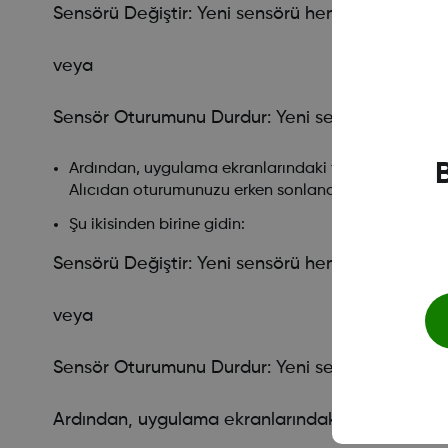
Sensörü Değiştir: Yeni sensörü hemen başlatmak 
veya
Sensör Oturumunu Durdur: Yeni sensörü başlatm
Ardından, uygulama ekranlarındaki talimatlara uyu
Alıcıdan oturumunuzu erken sonlandırmak için, Men
Şu ikisinden birine gidin:
Sensörü Değiştir: Yeni sensörü hemen başlatmak 
veya
Sensör Oturumunu Durdur: Yeni sensörü başlatm
Ardından, uygulama ekranlarındaki talimatlara 