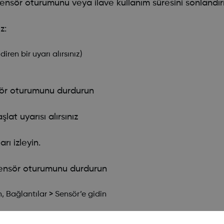
sör oturumunu veya ilave kullanım süresini sonlandır
z:
ren bir uyarı alırsınız)
sör oturumunu durdurun
at uyarısı alırsınız
rı izleyin.
sensör oturumunu durdurun
Bağlantılar > Sensör’e gidin