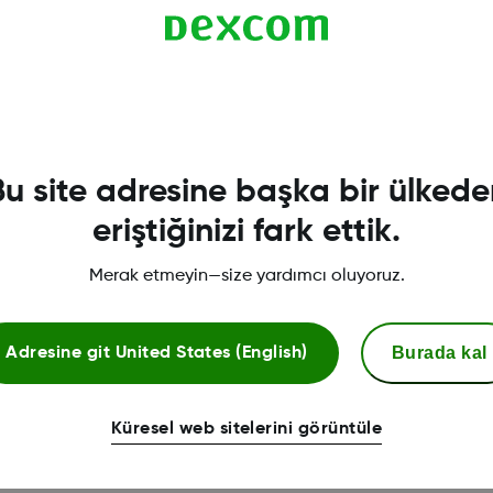
istiyorsanız
adan önce mevcut sensörü sonlandırmak istiyorsanız
Bu site adresine başka bir ülkede
n.
ü’ye gidin
eriştiğinizi fark ettik.
Merak etmeyin—size yardımcı oluyoruz.
istiyorsanız
Burada kal
Adresine git
United States (English)
adan önce mevcut sensörü sonlandırmak istiyorsanız
Küresel web sitelerini görüntüle
uyun.