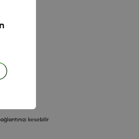
n
 Wi-Fi ağı
ını keserseniz
ğlantınızı kesebilir