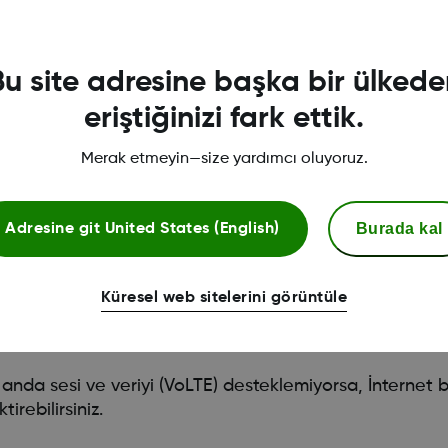
Bu site adresine başka bir ülkede
eriştiğinizi fark ettik.
Merak etmeyin—size yardımcı oluyoruz.
Burada kal
Adresine git
United States (English)
l Veri)
 almak için İnternet bağlantısı gereklidir. Kullanılabilir
Küresel web sitelerini görüntüle
 Veri'yi açın. Hem Wi-Fi hem de Hücresel Veri bağlantıs
sınız.
 anda sesi ve veriyi (VoLTE) desteklemiyorsa, İnternet ba
irebilirsiniz.