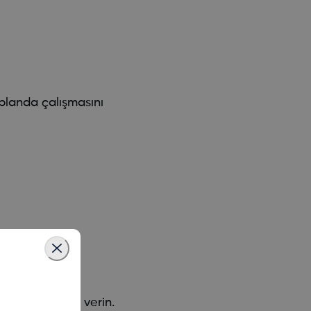
landa çalışmasını
ldirimlere izin verin.