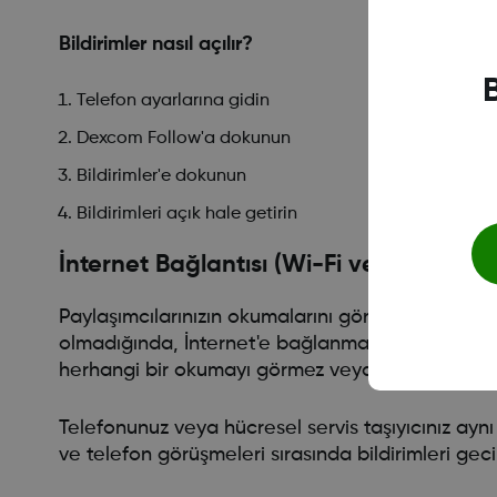
Bildirimler nasıl açılır?
Telefon ayarlarına gidin
Dexcom Follow'a dokunun
Bildirimler'e dokunun
Bildirimleri açık hale getirin
İnternet Bağlantısı (Wi-Fi veya Hücrese
Paylaşımcılarınızın okumalarını görmek ve bildirim
olmadığında, İnternet'e bağlanmak için Hücresel
herhangi bir okumayı görmez veya bildirim almaz
Telefonunuz veya hücresel servis taşıyıcınız aynı
ve telefon görüşmeleri sırasında bildirimleri gecikt