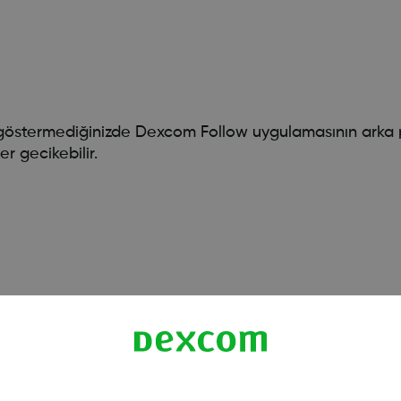
östermediğinizde Dexcom Follow uygulamasının arka p
r gecikebilir.
ağlar. Dexcom Follow uygulamasının çalışmasına yönelik bi