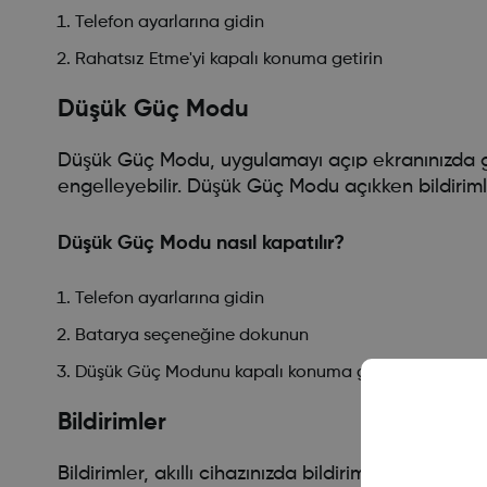
Telefon ayarlarına gidin
Rahatsız Etme'yi kapalı konuma getirin
Düşük Güç Modu
Düşük Güç Modu, uygulamayı açıp ekranınızda g
engelleyebilir. Düşük Güç Modu açıkken bildirimle
Düşük Güç Modu nasıl kapatılır?
Telefon ayarlarına gidin
Batarya seçeneğine dokunun
Düşük Güç Modunu kapalı konuma getirin
Bildirimler
Bildirimler, akıllı cihazınızda bildirim almanızı s