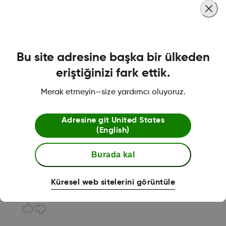
Genel’e dokunun
Yazılım Güncellemesi seçeneğine dokunun
Otomatik Güncellemeler’i kapatın
Bu site adresine başka bir ülkeden
Android.
eriştiğinizi fark ettik.
Ayarlar seçeneğine dokunun
Merak etmeyin—size yardımcı oluyoruz.
Yazılım Güncellemesi seçeneğine dokunun
Dişli çark simgesine dokunun
Adresine git
United States
(English)
Otomatik İndirme & Kurulum seçeneğine dokunun
İzin Verme seçeneğine dokunun
Burada kal
Küresel web sitelerini görüntüle
Was this article helpful?