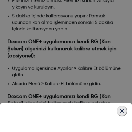
Ellerinizin temiz olması: Ellerinizi sabun ve suyla
yıkayın ve kurulayın.
5 dakika içinde kalibrasyonu yapın: Parmak
ucundan kan alma işleminden sonraki 5 dakika
içinde kalibrasyonu yapın.
Dexcom ONE+ uygulamanızı kendi BG (Kan
Şekeri) ölçerinizi kullanarak kalibre etmek için
(opsiyonel):
Uygulama içerisinde Ayarlar > Kalibre Et bölümüne
gidin.
Alıcıda Menü > Kalibre Et bölümüne gidin.
Dexcom ONE+ uygulamanızı kendi BG (Kan
Şekeri) ölçerinizi kullanarak kalibre ederken,
şunları yapmayı unutmayın:
Tek bir görüntüleme cihazında kalibre edin: Hem
uygulamayı hem de alıcıyı kullanıyor olsanız bile tek