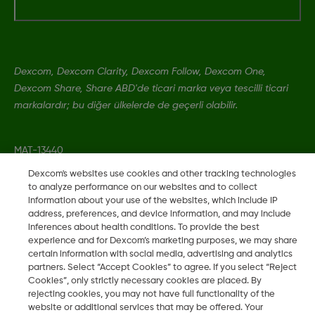
Dexcom, Dexcom Clarity, Dexcom Follow, Dexcom One,
Dexcom Share, Share ABD'de ticari marka veya tescilli ticari
markalardır; bu diğer ülkelerde de geçerli olabilir.
MAT-13440
Dexcom's websites use cookies and other tracking technologies
to analyze performance on our websites and to collect
©
2026 Dexcom, Inc. Tüm hakları saklıdır.
information about your use of the websites, which include IP
address, preferences, and device information, and may include
inferences about health conditions. To provide the best
experience and for Dexcom’s marketing purposes, we may share
Bölgeyi Değiştir
certain information with social media, advertising and analytics
TR
partners. Select “Accept Cookies” to agree. If you select “Reject
Cookies”, only strictly necessary cookies are placed. By
rejecting cookies, you may not have full functionality of the
website or additional services that may be offered. Your