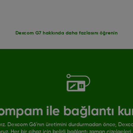
Dexcom G7 hakkında daha fazlasını öğrenin
pompam ile bağlantı ku
yız. Dexcom G6'nın üretimini durdurmadan önce, Dexco
z. Her bir cihaz için belirli bağlantı zaman çizelgeleri,