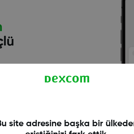
n
çlü
ından yararlanabilir
zelliklere sahip
daha küçük, doğru
†
ihazdır.
Bu site adresine başka bir ülkede