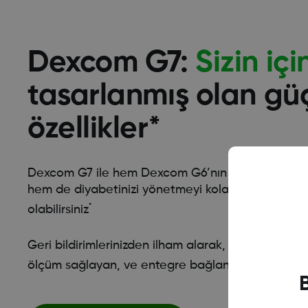
Dexcom G7:
Sizin içi
tasarlanmış olan gü
özellikler*
Dexcom G7 ile hem Dexcom G6’nın tüm avantajlar
hem de diyabetinizi yönetmeyi kolaylaştıran yeni ö
*
olabilirsiniz
Geri bildirimlerinizden ilham alarak, Dexcom G7 
ölçüm sağlayan, ve entegre bağlantıya sahip bir c