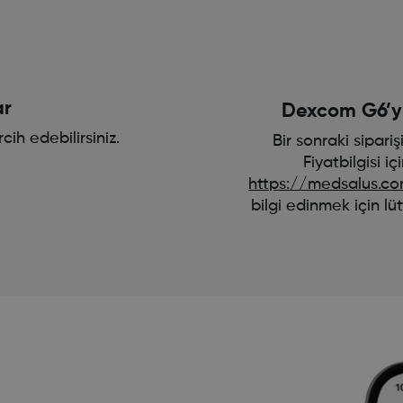
ar
Dexcom G6’y
ih edebilirsiniz.
Bir sonraki sipar
Fiyatbilgisi iç
https://medsalus.co
bilgi edinmek için lü