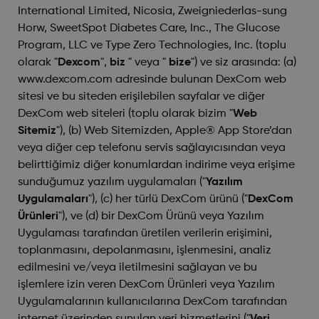
International Limited, Nicosia, Zweigniederlas-sung
Horw, SweetSpot Diabetes Care, Inc., The Glucose
Program, LLC ve Type Zero Technologies, Inc. (toplu
olarak "
Dexcom
",
biz
" veya "
bize
") ve siz arasında: (a)
www.dexcom.com adresinde bulunan DexCom web
sitesi ve bu siteden erişilebilen sayfalar ve diğer
DexCom web siteleri (toplu olarak bizim "
Web
Sitemiz
"), (b) Web Sitemizden, Apple® App Store’dan
veya diğer cep telefonu servis sağlayıcısından veya
belirttiğimiz diğer konumlardan indirime veya erişime
sunduğumuz yazılım uygulamaları ("
Yazılım
Uygulamaları
"), (c) her türlü DexCom ürünü ("
DexCom
Ürünleri
"), ve (d) bir DexCom Ürünü veya Yazılım
Uygulaması tarafından üretilen verilerin erişimini,
toplanmasını, depolanmasını, işlenmesini, analiz
edilmesini ve/veya iletilmesini sağlayan ve bu
işlemlere izin veren DexCom Ürünleri veya Yazılım
Uygulamalarının kullanıcılarına DexCom tarafından