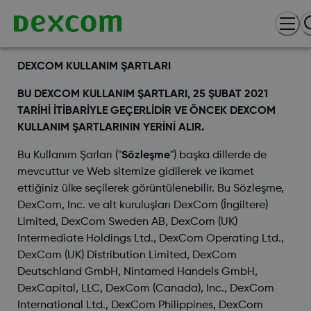
DEXCOM KULLANIM ŞARTLARI
BU DEXCOM KULLANIM ŞARTLARI, 25 ŞUBAT 2021
TARİHİ İTİBARİYLE GEÇERLİDİR VE ÖNCEK DEXCOM
KULLANIM ŞARTLARININ YERİNİ ALIR.
Bu Kullanım Şarları ("
Sözleşme
") başka dillerde de
mevcuttur ve Web sitemize gidilerek ve ikamet
ettiğiniz ülke seçilerek görüntülenebilir. Bu Sözleşme,
DexCom, Inc. ve alt kuruluşları DexCom (İngiltere)
Limited, DexCom Sweden AB, DexCom (UK)
Intermediate Holdings Ltd., DexCom Operating Ltd.,
DexCom (UK) Distribution Limited, DexCom
Deutschland GmbH, Nintamed Handels GmbH,
DexCapital, LLC, DexCom (Canada), Inc., DexCom
International Ltd., DexCom Philippines, DexCom