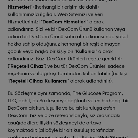
internet üzerinden sunulan veri hizmetlerini ("
Veri
Hizmetleri
") (herhangi bir erişim de dahil)
kullanımınızla ilgilidir. Web Sitemizi ve Veri
Hizmetlerimizi "
DexCom Hizmetleri
" olarak
adlandırırız. Sizi ve bir DexCom Ürünü kullanan veya
adına bir DexCom Ürünü satın alma konusunda yasal
hakka sahip olduğunuz herhangi bir reşit olmayan
çocuk veya başka bir kişiy bir "
Kullanıcı
" olarak
adlandırırız. Bazı DexCom Ürünleri reçete gerektirir
("
Reçeteli Cihaz
") ve bu tür DexCom Ürünleri sadece
reçetenin verildiği kişi tarafından kullanılabilir (bu kişi
"
Reçeteli Cihazı Kullanıcısı
" olarak adlandırılır).
Bu Sözleşme aynı zamanda, The Glucose Program,
LLC, dahil, bu Sözleşmeye bağlantı veren herhangi bir
DexCom alt kuruluşu ile ve bu alt kuruluşa atfen
DexCom, biz ve bize referanslarıyla, siz arasındaki
aşağıdakilere ilişkin sözleşmeyi de ortaya
koymaktadır: (a) böyle bir alt kuruluş tarafından