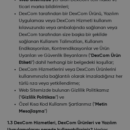
Web Sitemizde
yer alan DexCom telif hakkı ve
ticari marka bildirimleri;
​​DexCom tarafından bir DexCom Ürünü, Yazılım
Uygulaması veya DexCom Hizmeti kullanım
kılavuzunda veya ambalajında sağlanan veya
DexCom tarafından size başka bir şekilde
sağlanan Kullanım Talimatları, Kullanım
Endikasyonları, Kontrendikasyonlar ve Ürün
Uyarıları ve Güvenlik Beyanlarını ("
DexCom Ürün
Etiketi
") dahil herhangi bir belgedeki koşullar;
DexCom Hizmetlerini veya DexCom Ürünlerini
kullanımınızla bağlantılı olarak imzaladığınız her
türlü rıza veya yetkilendirme;
Web Sitemizde bulunan Gizlilik Politikamız
("
Gizlilik Politikası
"
) ve
Özel Kısa Kod Kullanım Şartlarımız ("
Metin
Mesajlaşma
"
)
1.3 DexCom Hizmetleri, DexCom Ürünleri ve Yazılım