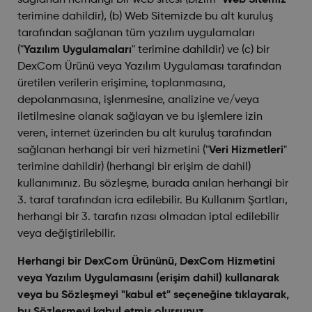
sağlanan herhangi bir web sitesi (bizim "
Web Sitemiz
"
terimine dahildir), (b) Web Sitemizde bu alt kuruluş
tarafından sağlanan tüm yazılım uygulamaları
("
Yazılım Uygulamaları
" terimine dahildir) ve (c) bir
DexCom Ürünü veya Yazılım Uygulaması tarafından
üretilen verilerin erişimine, toplanmasına,
depolanmasına, işlenmesine, analizine ve/veya
iletilmesine olanak sağlayan ve bu işlemlere izin
veren, internet üzerinden bu alt kuruluş tarafından
sağlanan herhangi bir veri hizmetini ("
Veri Hizmetleri
"
terimine dahildir) (herhangi bir erişim de dahil)
kullanımınız. Bu sözleşme, burada anılan herhangi bir
3.
taraf tarafından icra edilebilir. Bu Kullanım Şartları,
herhangi bir 3.
tarafın rızası olmadan iptal edilebilir
veya değiştirilebilir.
Herhangi bir DexCom Ürününü, DexCom Hizmetini
veya Yazılım Uygulamasını (erişim dahil) kullanarak
veya bu Sözleşmeyi "kabul et" seçeneğine tıklayarak,