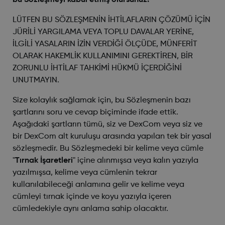
bu Sözleşmeyi kabul etmiş olursunuz.
LÜTFEN BU SÖZLEŞMENİN İHTİLAFLARIN ÇÖZÜMÜ İÇİN
JÜRİLİ YARGILAMA VEYA TOPLU DAVALAR YERİNE,
İLGİLİ YASALARIN İZİN VERDİĞİ ÖLÇÜDE, MÜNFERİT
OLARAK HAKEMLİK KULLANIMINI GEREKTİREN, BİR
ZORUNLU İHTİLAF TAHKİMİ HÜKMÜ İÇERDİĞİNİ
UNUTMAYIN.
Size kolaylık sağlamak için, bu Sözleşmenin bazı
şartlarını soru ve cevap biçiminde ifade ettik.
Aşağıdaki şartların tümü, siz ve DexCom veya siz ve
bir DexCom alt kuruluşu arasında yapılan tek bir yasal
sözleşmedir. Bu Sözleşmedeki bir kelime veya cümle
"
Tırnak İşaretleri
" içine alınmışsa veya kalın yazıyla
yazılmışsa, kelime veya cümlenin tekrar
kullanılabileceği anlamına gelir ve kelime veya
cümleyi tırnak içinde ve koyu yazıyla içeren
cümledekiyle aynı anlama sahip olacaktır.