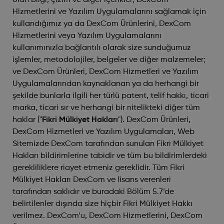
olan bilgi, çizim ve diğer içerikler; DexCom
Hizmetlerini ve Yazılım Uygulamalarını sağlamak için
kullandığımız ya da DexCom Ürünlerini, DexCom
Hizmetlerini veya Yazılım Uygulamalarını
kullanımınızla bağlantılı olarak size sunduğumuz
işlemler, metodolojiler, belgeler ve diğer malzemeler;
ve DexCom Ürünleri, DexCom Hizmetleri ve Yazılım
Uygulamalarından kaynaklanan ya da herhangi bir
şekilde bunlarla ilgili her türlü patent, telif hakkı, ticari
marka, ticari sır ve herhangi bir nitelikteki diğer tüm
haklar ("
Fikri Mülkiyet Hakları
"). DexCom Ürünleri,
DexCom Hizmetleri ve Yazılım Uygulamaları, Web
Sitemizde DexCom tarafından sunulan Fikri Mülkiyet
Hakları bildirimlerine tabidir ve tüm bu bildirimlerdeki
gerekliliklere riayet etmeniz gereklidir. Tüm Fikri
Mülkiyet Hakları DexCom ve lisans verenleri
tarafından saklıdır ve buradaki Bölüm 5.7’de
belirtilenler dışında size hiçbir Fikri Mülkiyet Hakkı
verilmez. DexCom’u, DexCom Hizmetlerini, DexCom