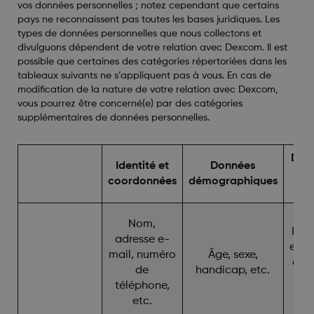
vos données personnelles ; notez cependant que certains
pays ne reconnaissent pas toutes les bases juridiques. Les
types de données personnelles que nous collectons et
divulguons dépendent de votre relation avec Dexcom. Il est
possible que certaines des catégories répertoriées dans les
tableaux suivants ne s’appliquent pas à vous. En cas de
modification de la nature de votre relation avec Dexcom,
vous pourrez être concerné(e) par des catégories
supplémentaires de données personnelles.
Donn
Identité et
Données
coordonnées
démographiques
en
Nom,
Phot
adresse e-
enre
mail, numéro
Âge, sexe,
d’a
de
handicap, etc.
dis
téléphone,
l
etc.