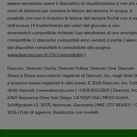
essere necessario avere il dispositivo di visualizzazione a non più 
metri di distanza per ricevere le letture del sensore. In acqua, è
possibile che non si ricevano le letture del sensore finché non si e
dall'acqua. | Il trasferimento dei valori del glucosio a uno
smartwatch compatibile richiede l'uso simultaneo di uno smartp
compatibile. | I dispositivi compatibili sono venduti a parte. L'elen
dei dispositivi compatibili è consultabile alla pagina:
www.dexcom.com/it-CH/compatibility
|
Dexcom, Dexcom Clarity, Dexcom Follow, Dexcom One, Dexcom
Share e Share sono marchi registrati di Dexcom, Inc. negli Stati Un
e possono essere registrati in altri paesi. © 2024 Dexcom, Inc. Tutti
diritti riservati. | www.dexcom.com | +1.858.200.0200 | Dexcom, Inc
6340 Sequence Drive San Diego, CA 92121 USA | MDSS GmbH,
Schiffgraben 41, 30175 Hannover, Germania | MAT-3717 REV001 / 
2024 | Foto di agenzia. Realizzate con modelli.