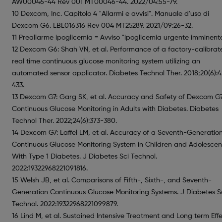
AW00046-44 Rev 001 MT00046-44. 2022/04:55-79.
10 Dexcom, Inc. Capitolo 4 "Allarmi e avvisi". Manuale d'uso di
Dexcom G6. LBL016316 Rev 004 MT25289. 2021/09:26-32.
11 Preallarme ipoglicemia = Avviso "ipoglicemia urgente imminent
12 Dexcom G6: Shah VN, et al. Performance of a factory-calibrat
real time continuous glucose monitoring system utilizing an
automated sensor applicator. Diabetes Technol Ther. 2018;20(6):
433.
13 Dexcom G7: Garg SK, et al. Accuracy and Safety of Dexcom G
Continuous Glucose Monitoring in Adults with Diabetes. Diabetes
Technol Ther. 2022;24(6):373-380.
14 Dexcom G7: Laffel LM, et al. Accuracy of a Seventh-Generatio
Continuous Glucose Monitoring System in Children and Adolescen
With Type 1 Diabetes. J Diabetes Sci Technol.
2022:19322968221091816.
15 Welsh JB, et al. Comparisons of Fifth-, Sixth-, and Seventh-
Generation Continuous Glucose Monitoring Systems. J Diabetes S
Technol. 2022:19322968221099879.
16 Lind M, et al. Sustained Intensive Treatment and Long term Eff