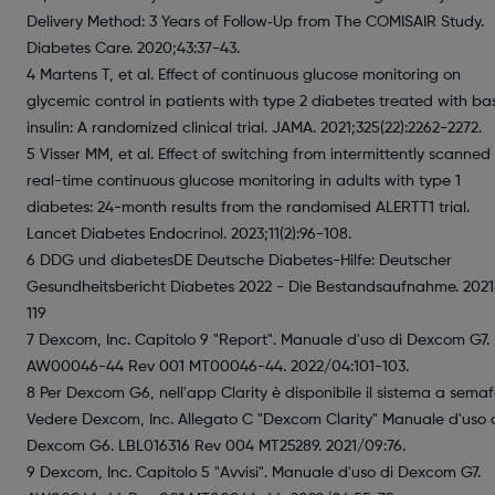
Delivery Method: 3 Years of Follow‐Up from The COMISAIR Study.
Diabetes Care. 2020;43:37-43.
4 Martens T, et al. Effect of continuous glucose monitoring on
glycemic control in patients with type 2 diabetes treated with ba
insulin: A randomized clinical trial. JAMA. 2021;325(22):2262-2272.
5 Visser MM, et al. Effect of switching from intermittently scanned
real-time continuous glucose monitoring in adults with type 1
diabetes: 24-month results from the randomised ALERTT1 trial.
Lancet Diabetes Endocrinol. 2023;11(2):96-108.
6 DDG und diabetesDE Deutsche Diabetes-Hilfe: Deutscher
Gesundheitsbericht Diabetes 2022 - Die Bestandsaufnahme. 2021.
119
7 Dexcom, Inc. Capitolo 9 "Report". Manuale d'uso di Dexcom G7.
AW00046-44 Rev 001 MT00046-44. 2022/04:101-103.
8 Per Dexcom G6, nell'app Clarity è disponibile il sistema a semaf
Vedere Dexcom, Inc. Allegato C "Dexcom Clarity" Manuale d'uso 
Dexcom G6. LBL016316 Rev 004 MT25289. 2021/09:76.
9 Dexcom, Inc. Capitolo 5 "Avvisi". Manuale d'uso di Dexcom G7.