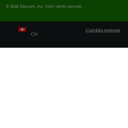
©
2026 Dexcom, Inc. Tutti i diritti riservati.
Cambia regione
CH