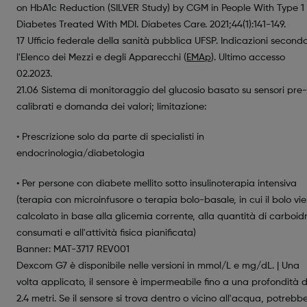
on HbA1c Reduction (SILVER Study) by CGM in People With Type 1
Diabetes Treated With MDI. Diabetes Care. 2021;44(1):141-149.
17 Ufficio federale della sanità pubblica UFSP. Indicazioni second
l'Elenco dei Mezzi e degli Apparecchi (
EMAp
). Ultimo accesso
02.2023.
21.06 Sistema di monitoraggio del glucosio basato su sensori pre-
calibrati e domanda dei valori; limitazione:
• Prescrizione solo da parte di specialisti in
endocrinologia/diabetologia
• Per persone con diabete mellito sotto insulinoterapia intensiva
(terapia con microinfusore o terapia bolo-basale, in cui il bolo vi
calcolato in base alla glicemia corrente, alla quantità di carboidr
consumati e all'attività fisica pianificata)
Banner: MAT-3717 REV001
Dexcom G7 è disponibile nelle versioni in mmol/L e mg/dL. | Una
volta applicato, il sensore è impermeabile fino a una profondità d
2.4 metri. Se il sensore si trova dentro o vicino all'acqua, potrebb