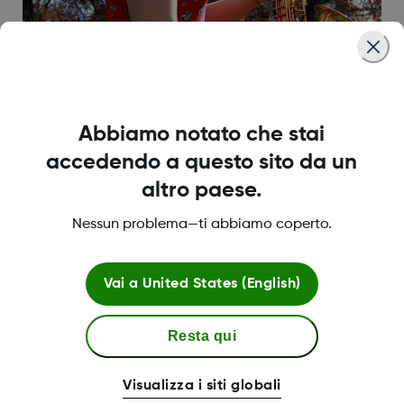
Abbiamo notato che stai
accedendo a questo sito da un
"Il diabete non deve impedire
altro paese.
di raggiungere i propri
Nessun problema—ti abbiamo coperto.
obiettivi e sogni"
"CGM Dexcom è stato un vero punto di svolta
Vai a
United States (English)
per la gestione del mio diabete. Tutte le mie
paure sono diminuite, la mia gestione è
migliorata. Posso controllare i miei valori con
Resta qui
¶
una semplice occhiata al polsoII,
e poi
*
Visualizza i siti globali
prendere subito decisioni terapeutiche.
Mi