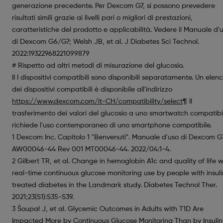
generazione precedente. Per Dexcom G7, si possono prevedere
risultati simili grazie ai livelli pari o migliori di prestazioni,
caratteristiche del prodotto e applicabilità. Vedere il Manuale d'
di Dexcom G6/G7; Welsh JB, et al. J Diabetes Sci Technol.
2022:19322968221099879
# Rispetto ad altri metodi di misurazione del glucosio.
II I dispositivi compatibili sono disponibili separatamente. Un elen
dei dispositivi compatibili è disponibile all'indirizzo
https://www.dexcom.com/it-CH/compatibility/select
¶ Il
trasferimento dei valori del glucosio a uno smartwatch compatibi
richiede l'uso contemporaneo di uno smartphone compatibile.
1 Dexcom Inc. Capitolo 1 "Benvenuti". Manuale d'uso di Dexcom G7
AW00046-44 Rev 001 MT00046-44. 2022/04:1-4.
2 Gilbert TR, et al. Change in hemoglobin A1c and quality of life w
real-time continuous glucose monitoring use by people with insuli
treated diabetes in the Landmark study. Diabetes Technol Ther.
2021;23(S1):S35-S39.
3 Šoupal J, et al. Glycemic Outcomes in Adults with T1D Are
Impacted More by Continuous Glucose Monitoring Than by Insulin