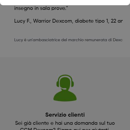
sento molto più sicura sul palco e quando
insegno in sala prove."
Lucy F., Warrior Dexcom, diabete tipo 1, 22 anni
Lucy è un'ambasciatrice del marchio remunerata di Dexcom.
Servizio clienti
Sei già cliente e hai una domanda sul tuo