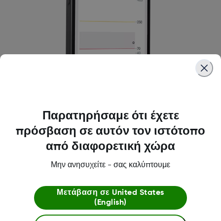
Παρατηρήσαμε ότι έχετε
πρόσβαση σε αυτόν τον ιστότοπο
από διαφορετική χώρα
Η συμβατότητα του Smartphone
Μην ανησυχείτε - σας καλύπτουμε
σας
Μετάβαση σε
United States
Προκειμένου να χρησιμοποιήσετε την εφαρμογή
(English)
Dexcom ONE+, πρέπει πρώτα να βεβαιωθείτε ότι το
μοντέλο και το λειτουργικό σύστημα του smartphone