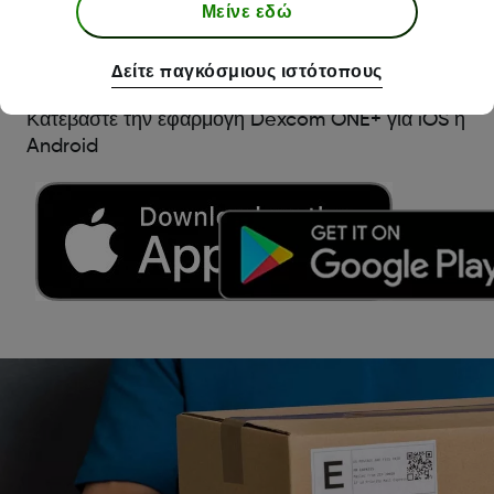
Μείνε εδώ
σας είναι συμβατά με την εφαρμογή μας.
Έλεγχος συμβατότητας smartphone
Δείτε παγκόσμιους ιστότοπους
​​​Κατεβάστε την εφαρμογή Dexcom ONE+ για iOS ή
Android