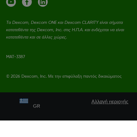
Τα Dexcom, Dexcom ONE και Dexcom CLARITY είναι σήματα
κατατεθέντα της Dexcom, Inc. στις Η.Π.Α. και ενδέχεται να είναι
κατατεθέντα και σε άλλες χώρες.
MAT-3387
©
2026 Dexcom, Inc. Με την επιφύλαξη παντός δικαιώματος
Αλλαγή περιοχής
GR