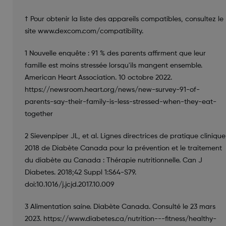
† Pour obtenir la liste des appareils compatibles, consultez le
site www.dexcom.com/compatibility.
1 Nouvelle enquête : 91 % des parents affirment que leur
famille est moins stressée lorsqu'ils mangent ensemble.
American Heart Association. 10 octobre 2022.
https://newsroom.heart.org/news/new-survey-91-of-
parents-say-their-family-is-less-stressed-when-they-eat-
together
2 Sievenpiper JL, et al. Lignes directrices de pratique clinique
2018 de Diabète Canada pour la prévention et le traitement
du diabète au Canada : Thérapie nutritionnelle. Can J
Diabetes. 2018;42 Suppl 1:S64-S79.
doi:10.1016/j.jcjd.2017.10.009
3 Alimentation saine. Diabète Canada. Consulté le 23 mars
2023. https://www.diabetes.ca/nutrition---fitness/healthy-