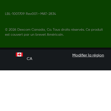
LBL-1001709 Rev001
•
MAT-2834
©
2026 Dexcom Canada, Co. Tous droits réservés. Ce produit
est couvert par un brevet Américain.
Modifier la région
CA