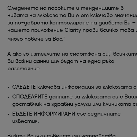
Следенето на посоките и тенденциите в
нивата на глюкозата Ви е от ключово значени
за по-доброто контролиране на диабета Ви –
нашето приложение Clarity прави всичко това 
‡
много повече за Вас.
†
А ако го изтеглите на смартфона си,
всичкит
Ви важни данни ще бъдат на една ръка
разстояние.
СЛЕДЕТЕ ключова информация за глюкозата с
СПОДЕЛЯЙТЕ данните за глюкозата си с Ваш
доставчик на здравни услуги или клиниката с
БЪДЕТЕ ИНФОРМИРАНИ със седмичните
известия.
Вижте всички съвместими устройства