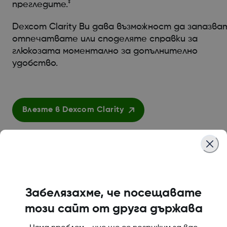
‡
прегледите.
Dexcom Clarity Ви дава възможност да запазва
отпечатвате или споделяте справки за
глюкозата моментално за допълнително
удобство.
Влезте в Dexcom Clarity
Забелязахме, че посещавате
този сайт от друга държава