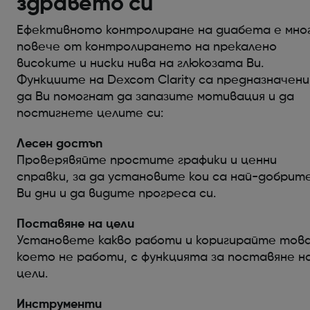
здравето си
Ефективното контролиране на диабета е мно
повече от контролирането на прекалено
високите и ниски нива на глюкозата Ви.
Функциите на Dexcom Clarity са предназначени
да Ви помогнат да запазите мотивация и да
постигнете целите си:
Лесен достъп
Проверявяйте простите графики и ценни
справки, за да установите кои са най-добрит
Ви дни и да видите прогреса си.
Поставяне на цели
Установете какво работи и коригирайте това
което не работи, с функцията за поставяне н
цели.
Инструменти