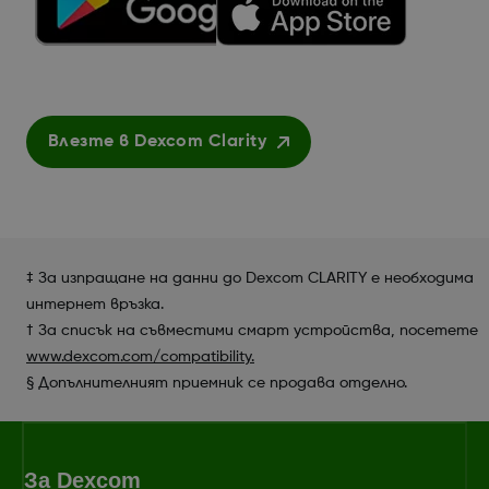
Влезте в Dexcom Clarity
‡ За изпращане на данни до Dexcom CLARITY е необходима
интернет връзка.
† За списък на съвместими смарт устройства, посетете
www.dexcom.com/compatibility.
§ Допълнителният приемник се продава отделно.
За Dexcom