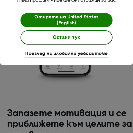
Няма проблем - ние ще се погрижим за вас
Отидете на
United States
(English)
Остани тук
Преглед на глобални уебсайтове
Запазете мотивация и се
приближете към целите за