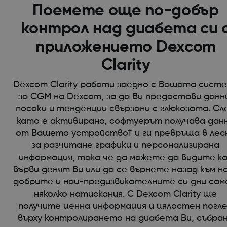
Поемете още по-добър
контрол над диабета си 
приложението Dexcom
Clarity
Dexcom Clarity работи заедно с Вашата сист
за CGM на Dexcom, за да Ви предостави данн
посоки и тенденции свързани с глюкозата. Сл
като е активирано, софтуерът получава дан
от Вашето устройство† и ги превръща в лес
за разчитане графики и персонализирана
информация, така че да можете да видите к
върви денят Ви или да се върнете назад към н
добрите и най-предизвикателните си дни сам
няколко натискания. С Dexcom Clarity ще
получите ценна информация и цялостен погл
върху контролирането на диабета Ви, събра