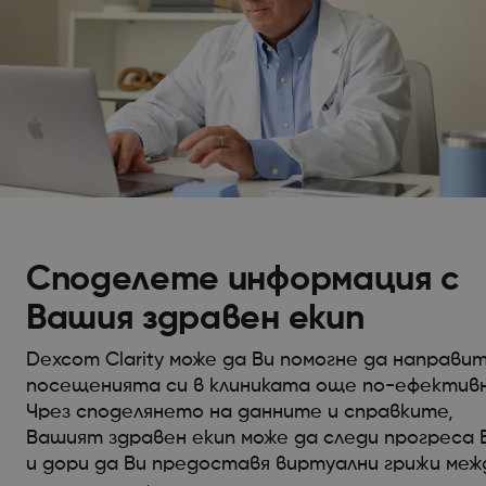
Споделете информация с
Вашия здравен екип
Dexcom Clarity може да Ви помогне да направи
посещенията си в клиниката още по-ефективн
Чрез споделянето на данните и справките,
Вашият здравен екип може да следи прогреса 
и дори да Ви предоставя виртуални грижи меж