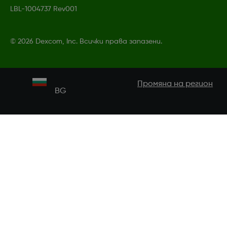
LBL-1004737 Rev001
©
2026 Dexcom, Inc. Всички права запазени.
Промяна на регион
BG