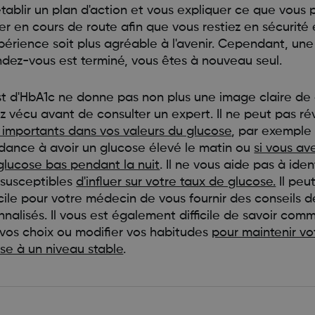
établir un plan d'action et vous expliquer ce que vous 
er en cours de route afin que vous restiez en sécurité
périence soit plus agréable à l'avenir. Cependant, une
ndez-vous est terminé, vous êtes à nouveau seul.
st d'HbA1c ne donne pas non plus une image claire de
z vécu avant de consulter un expert. Il ne peut pas ré
importants dans vos valeurs du glucose
, par exemple 
dance à avoir un glucose élevé le matin ou
si vous av
glucose bas pendant la nuit
. Il ne vous aide pas à ident
 susceptibles
d'influer sur votre taux de glucose.
Il peu
icile pour votre médecin de vous fournir des conseils dé
nnalisés. Il vous est également difficile de savoir com
vos choix ou modifier vos habitudes
pour maintenir vo
se à un niveau stable
.