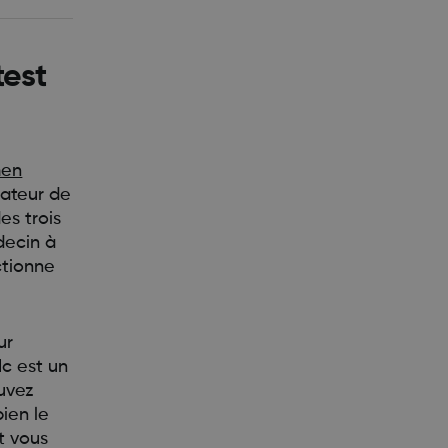
test
men
cateur de
es trois
decin à
ctionne
ur
1c est un
ouvez
ien le
t vous