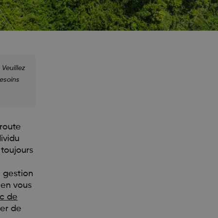
Veuillez
besoins
 route
ividu
 toujours
e gestion
 en vous
ic de
her de