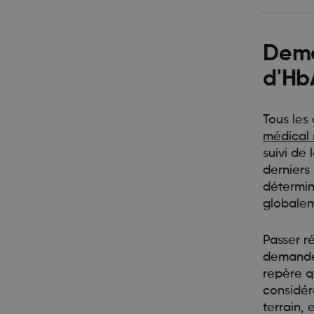
Dema
d'Hb
Tous les
médical 
suivi de
derniers
détermin
globale
Passer r
demander
repère q
considér
terrain,