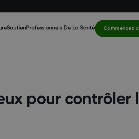
ure
Soutien
Professionnels De La Santé
Commencez dè
eux pour contrôler 