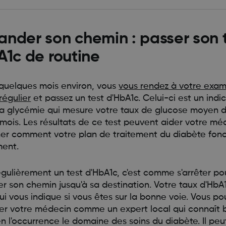
nder son chemin : passer son 
A1c de routine
 quelques mois environ, vous
vous rendez à votre exa
régulier
et passez un test d'HbA1c. Celui-ci est un indi
 la glycémie qui mesure votre taux de glucose moyen d
 mois. Les résultats de ce test peuvent aider votre mé
er comment votre plan de traitement du diabète fon
ment.
égulièrement un test d'HbA1c, c'est comme s'arrêter po
 son chemin jusqu'à sa destination. Votre taux d'HbA
ui vous indique si vous êtes sur la bonne voie. Vous p
er votre médecin comme un expert local qui connaît b
 en l'occurrence le domaine des soins du diabète. Il peu