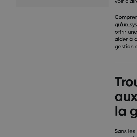
voir clai
Comprend
qu'un sy
offrir un
aider à 
gestion 
Tro
aux
la 
Sans les