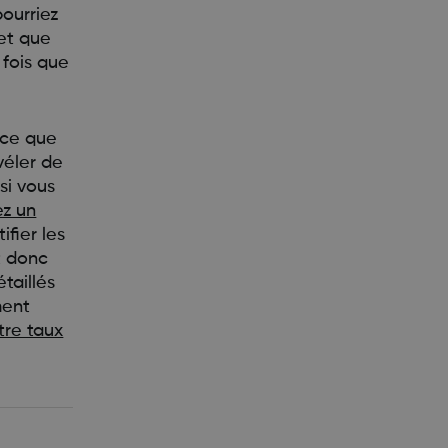
pourriez
 et que
 fois que
 ce que
véler de
si vous
ez un
ifier les
t donc
taillés
ment
tre taux