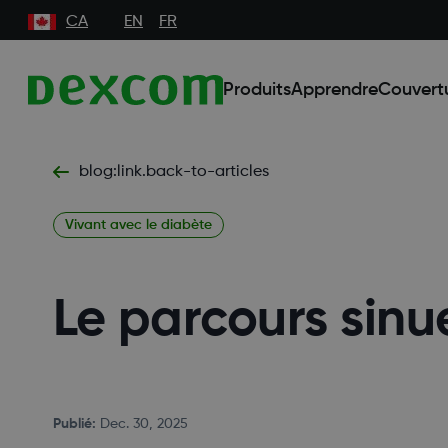
CA
EN
FR
Produits
Apprendre
Couvert
blog:link.back-to-articles
Vivant avec le diabète
Le parcours sinu
Publié
:
Dec. 30, 2025