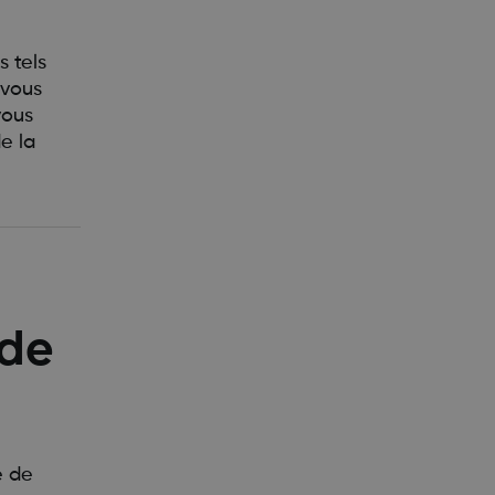
s tels
 vous
vous
e la
 de
e de