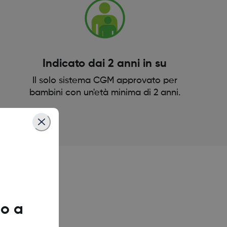
Indicato dai 2 anni in su
Il solo sistema CGM approvato per
bambini con un'età minima di 2 anni.
o a