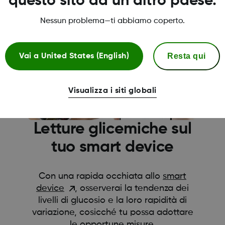
questo sito da un altro paese.
Nessun problema—ti abbiamo coperto.
Resta qui
Vai a
United States (English)
Visualizza i siti globali
Letture glicemiche sul
tuo smart device
Con una rapida occhiata allo
smart
device
, osserverai la tendenza dei
livelli di glucosio e la loro rapidità di
variazione, cosicché tu possa adottare
le opportune misure.