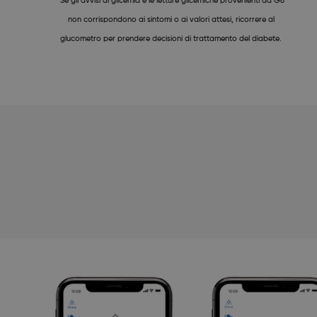
*Se gli avvisi di glicemia e le letture glicemiche provenienti da G6
non corrispondono ai sintomi o ai valori attesi, ricorrere al
glucometro per prendere decisioni di trattamento del diabete.