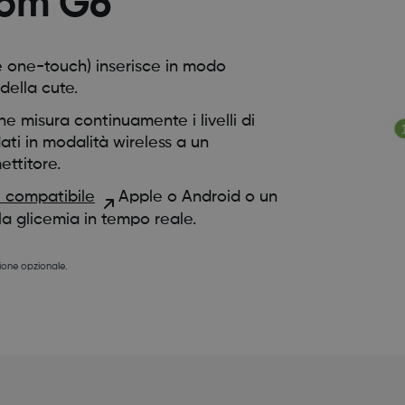
com G6
e one-touch) inserisce in modo
della cute.
he misura continuamente i livelli di
dati in modalità wireless a un
ettitore.
 compatibile
Apple o Android o un
lla glicemia in tempo reale.
ione opzionale.