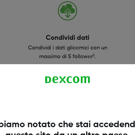
Condividi dati
Condividi i dati glicemici con un
||
massimo di 5 follower
.
Il futuro del CGM è qui
biamo notato che stai accedend