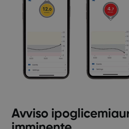
Avviso ipoglicemiau
imminente