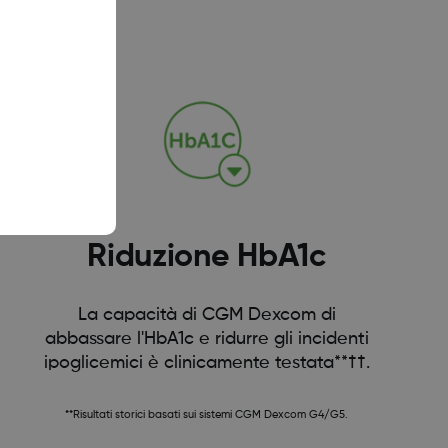
Riduzione HbA1c
La capacità di CGM Dexcom di
abbassare l'HbA1c e ridurre gli incidenti
ipoglicemici è clinicamente testata**††.
**Risultati storici basati sui sistemi CGM Dexcom G4/G5.