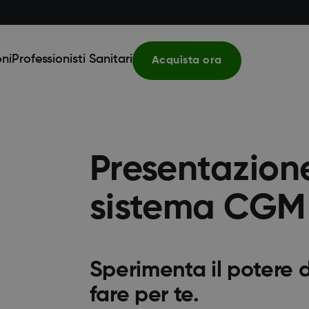
ni
Professionisti Sanitari
Acquista ora
Presentazion
sistema CGM
Sperimenta il potere 
fare per te.