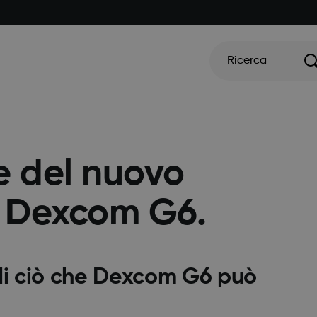
Ricerca
e del nuovo
 Dexcom G6.
di ciò che Dexcom G6 può