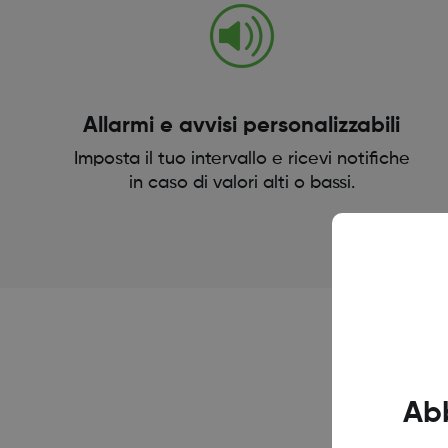
Allarmi e avvisi personalizzabili
Imposta il tuo intervallo e ricevi notifiche
in caso di valori alti o bassi.
Ab