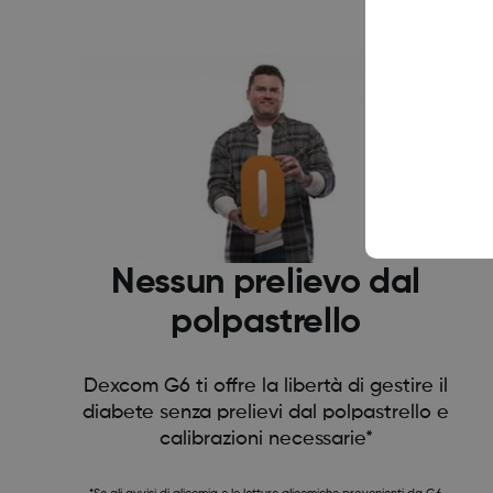
Nessun prelievo dal
polpastrello
Dexcom G6 ti offre la libertà di gestire il
diabete senza prelievi dal polpastrello e
calibrazioni necessarie*