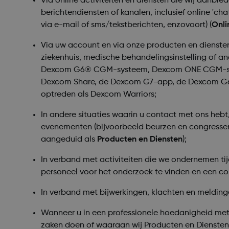
Via online activiteiten en diensten die wij aanbie
berichtendiensten of kanalen, inclusief online 'ch
via e-mail of sms/tekstberichten, enzovoort) (
Onli
Via uw account en via onze producten en diensten,
ziekenhuis, medische behandelingsinstelling of a
Dexcom G6® CGM-systeem, Dexcom ONE CGM-syste
Dexcom Share, de Dexcom G7-app, de Dexcom G
optreden als Dexcom Warriors;
In andere situaties waarin u contact met ons hebt
evenementen (bijvoorbeeld beurzen en congressen
aangeduid als
Producten en Diensten
);
In verband met activiteiten die we ondernemen ti
personeel voor het onderzoek te vinden en een con
In verband met bijwerkingen, klachten en melding
Wanneer u in een professionele hoedanigheid met
zaken doen of waaraan wij Producten en Diensten 