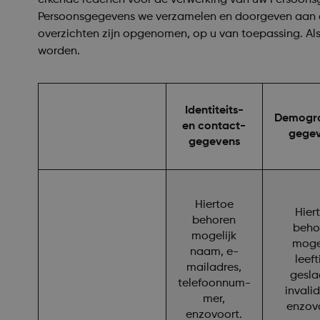
Persoonsgegevens we verzamelen en doorgeven aan ande
overzichten zijn opgenomen, op u van toepassing. A
worden.
Identiteits-
Demogra
en contact-
gege
gegevens
Hiertoe
Hier
behoren
beho
mogelijk
mogel
naam, e-
leeft
mailadres,
gesla
telefoonnum-
invalid
mer,
enzovo
enzovoort.