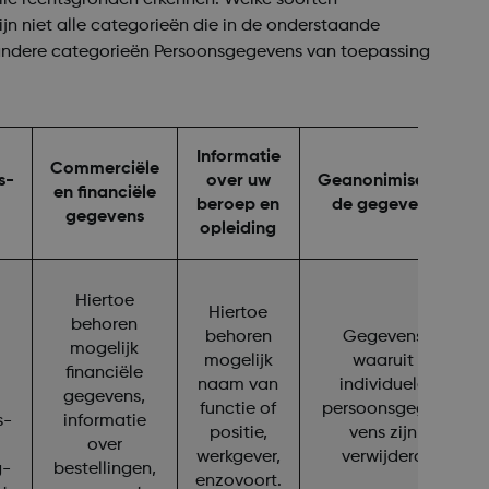
n niet alle categorieën die in de onderstaande
 andere categorieën Persoonsgegevens van toepassing
Informatie
Commerciële
s-
over uw
Geanonimiseer-
en financiële
beroep en
de gegevens
gegevens
opleiding
Hiertoe
Hiertoe
behoren
behoren
Gegevens
mogelijk
mogelijk
waaruit
financiële
naam van
individuele
gegevens,
functie of
persoonsgege-
s-
informatie
positie,
vens zijn
over
werkgever,
verwijderd
g-
bestellingen,
enzovoort.