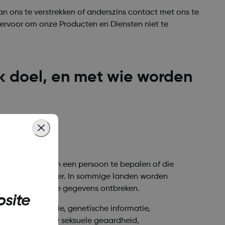
n ons te verstrekken of anderszins contact met ons te
u ervoor om onze Producten en Diensten niet te
 doel, en met wie worden
de identiteit van een persoon te bepalen of die
of telefoonnummer. In sommige landen worden
re identificerende gegevens ontbreken.
site
sche informatie, genetische informatie,
w seksleven of uw seksuele geaardheid,