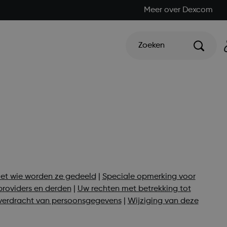
Meer over Dexcom
Zoeken
et wie worden ze gedeeld
|
Speciale opmerking voor
providers en derden
|
Uw rechten met betrekking tot
erdracht van persoonsgegevens
|
Wijziging van deze