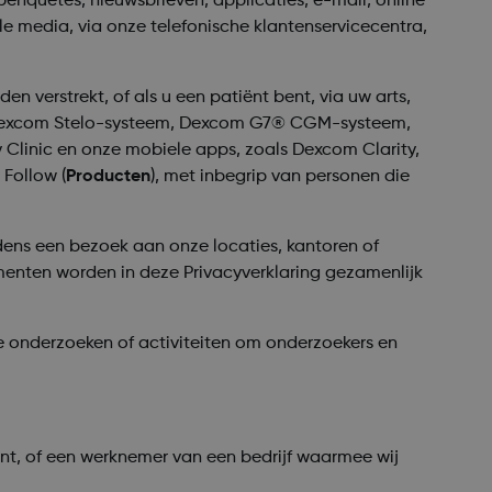
benquêtes, nieuwsbrieven, applicaties, e-mail, online
ale media, via onze telefonische klantenservicecentra,
 verstrekt, of als u een patiënt bent, via uw arts,
t Dexcom Stelo-systeem, Dexcom G7® CGM-systeem,
nic en onze mobiele apps, zoals Dexcom Clarity,
Follow (
Producten
), met inbegrip van personen die
jdens een bezoek aan onze locaties, kantoren of
menten worden in deze Privacyverklaring gezamenlijk
e onderzoeken of activiteiten om onderzoekers en
nt, of een werknemer van een bedrijf waarmee wij