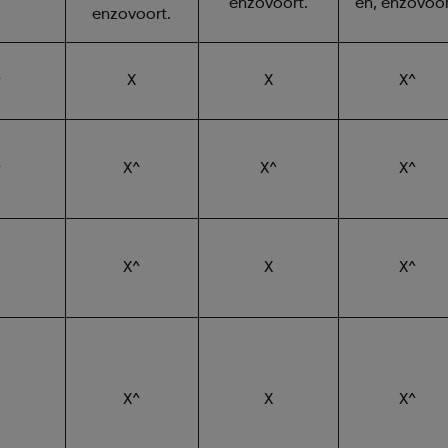
enzovoort.
en, enzovoor
enzovoort.
^
X
X
X^
^
X^
X^
X^
X^
X
X^
X^
X
X^