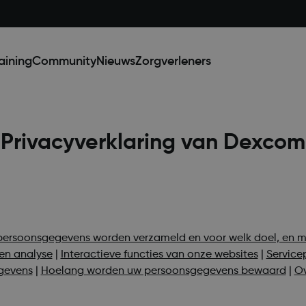
aining
Community
Nieuws
Zorgverleners
Privacyverklaring van Dexcom
persoonsgegevens worden verzameld en voor welk doel, en m
 en analyse
|
Interactieve functies van onze websites
|
Service
gevens
|
Hoelang worden uw persoonsgegevens bewaard
|
Ov