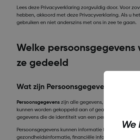
Lees deze Privacyverklaring zorgvuldig door. Voor zo
hebben, akkoord met deze Privacyverklaring. Als u het
gebruiken en niet anderszins met ons in zee te gaan.
Welke persoonsgegevens w
ze gedeeld
Wat zijn Persoonsgegevens?
Persoonsgegevens
zijn alle gegevens, in elektronisc
kunnen worden gekoppeld aan of geassocieerd met ee
gegevens die de identiteit van een persoon indirect 
We 
Persoonsgegevens kunnen informatie bevatten die in 
gezondheidsinformatie, financiële informatie, specifie