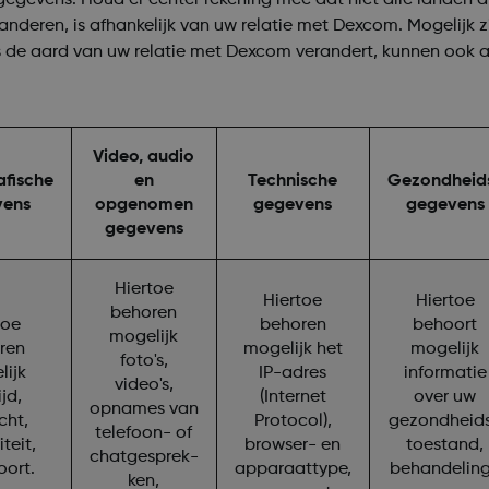
ren, is afhankelijk van uw relatie met Dexcom. Mogelijk zij
ls de aard van uw relatie met Dexcom verandert, kunnen ook
Video, audio
fische
en
Technische
Gezondheid
vens
opgenomen
gegevens
gegevens
gegevens
Hiertoe
Hiertoe
Hiertoe
behoren
toe
behoren
behoort
mogelijk
ren
mogelijk het
mogelijk
foto's,
ijk
IP-adres
informatie
video's,
ijd,
(Internet
over uw
opnames van
cht,
Protocol),
gezondheid
telefoon- of
iteit,
browser- en
toestand,
chatgesprek-
ort.
apparaattype,
behandelin
ken,