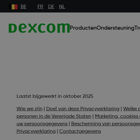
BE
FR
DE
NL
Producten
Ondersteuning
Tr
Laatst bijgewerkt in oktober 2025
Wie we zijn
|
Doel van deze Privacyverklaring
|
Welke 
personen in de Verenigde Staten
|
Marketing, cookies
uw persoonsgegevens
|
Bescherming van persoonsge
Privacyverklaring
|
Contactgegevens