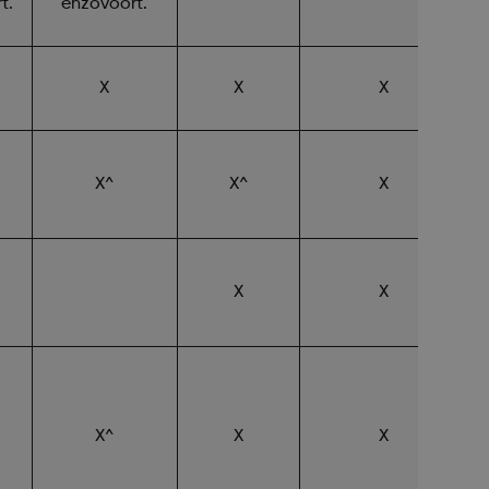
t.
enzovoort.
X
X
X
X^
X^
X
X
X
X^
X
X