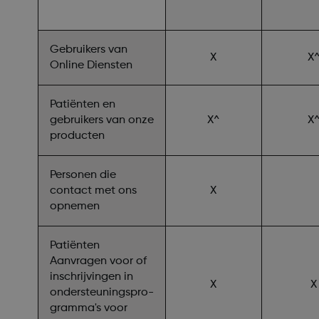
Gebruikers van
X
X
Online Diensten
Patiënten en
gebruikers van onze
X^
X
producten
Personen die
contact met ons
X
opnemen
Patiënten
Aanvragen voor of
inschrijvingen in
X
X
ondersteuningspro-
gramma's voor