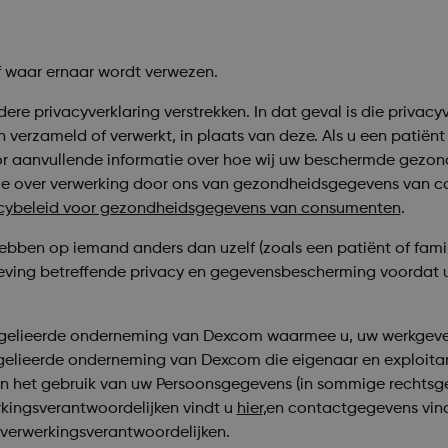
f waar ernaar wordt verwezen.
ere privacyverklaring verstrekken. In dat geval is die privac
n verzameld of verwerkt, in plaats van deze. Als u een patiën
r aanvullende informatie over hoe wij uw beschermde gezond
tie over verwerking door ons van gezondheidsgegevens van
acybeleid voor gezondheidsgegevens van consumenten
.
ebben op iemand anders dan uzelf (zoals een patiënt of famil
geving betreffende privacy en gegevensbescherming voordat
 gelieerde onderneming van Dexcom waarmee u, uw werkgever,
elieerde onderneming van Dexcom die eigenaar en exploitant 
 en het gebruik van uw Persoonsgegevens (in sommige rechts
erkingsverantwoordelijken vindt u
hier
,
en contactgegevens vind
n verwerkingsverantwoordelijken.