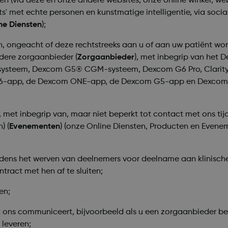
den (via deze en onze andere websites, onze online winkel, we
ats' met echte personen en kunstmatige intelligentie, via soci
ne Diensten
);
 ongeacht of deze rechtstreeks aan u of aan uw patiënt worden
ndere zorgaanbieder (
Zorgaanbieder
), met inbegrip van he
em, Dexcom G5® CGM-systeem, Dexcom G6 Pro, Clarity Cli
6-app, de Dexcom ONE-app, de Dexcom G5-app en Dexcom 
, met inbegrip van, maar niet beperkt tot contact met ons ti
) (
Evenementen
) (onze Online Diensten, Producten en Evene
jdens het werven van deelnemers voor deelname aan klinisch
tract met hen af te sluiten;
en;
 ons communiceert, bijvoorbeeld als u een zorgaanbieder be
leveren;