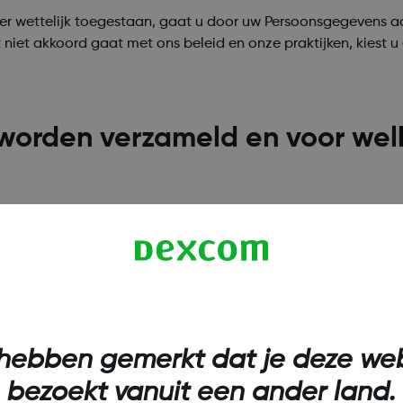
ver wettelijk toegestaan, gaat u door uw Persoonsgegevens aa
 niet akkoord gaat met ons beleid en onze praktijken, kiest 
orden verzameld en voor welk
he of andere vorm vastgelegd, die kunnen worden gebruikt om 
n specifieke persoon, zoals een naam, adres, e-mailadres 
aanduiden, ook als Persoonsgegevens gebruikt, zelfs als ande
hebben gemerkt dat je deze web
sommige landen als gevoelig wordt beschouwd, zoals biometri
bezoekt vanuit een ander land.
ke geolocatie, etnische of raciale afkomst, informatie over u