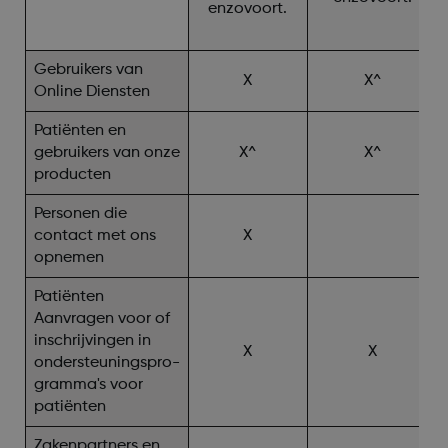
enzovoort.
Gebruikers van
X
X^
Online Diensten
Patiënten en
gebruikers van onze
X^
X^
producten
Personen die
contact met ons
X
opnemen
Patiënten
Aanvragen voor of
inschrijvingen in
X
X
ondersteuningspro-
gramma's voor
patiënten
Zakenpartners en