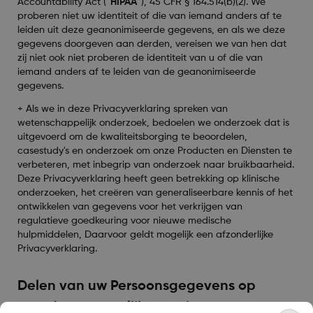
Accountability Act (“
HIPAA
”), 45 CFR § 164.514(b)(2). We
proberen niet uw identiteit of die van iemand anders af te
leiden uit deze geanonimiseerde gegevens, en als we deze
gegevens doorgeven aan derden, vereisen we van hen dat
zij niet ook niet proberen de identiteit van u of die van
iemand anders af te leiden van de geanonimiseerde
gegevens.
+ Als we in deze Privacyverklaring spreken van
wetenschappelijk onderzoek, bedoelen we onderzoek dat is
uitgevoerd om de kwaliteitsborging te beoordelen,
casestudy's en onderzoek om onze Producten en Diensten te
verbeteren, met inbegrip van onderzoek naar bruikbaarheid.
Deze Privacyverklaring heeft geen betrekking op klinische
onderzoeken, het creëren van generaliseerbare kennis of het
ontwikkelen van gegevens voor het verkrijgen van
regulatieve goedkeuring voor nieuwe medische
hulpmiddelen, Daarvoor geldt mogelijk een afzonderlijke
Privacyverklaring.
Delen van uw Persoonsgegevens op
grond van wettelijke vereisten