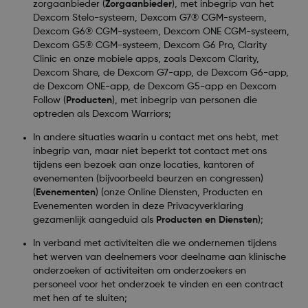
zorgaanbieder (
Zorgaanbieder
), met inbegrip van het
Dexcom Stelo-systeem, Dexcom G7® CGM-systeem,
Dexcom G6® CGM-systeem, Dexcom ONE CGM-systeem,
Dexcom G5® CGM-systeem, Dexcom G6 Pro, Clarity
Clinic en onze mobiele apps, zoals Dexcom Clarity,
Dexcom Share, de Dexcom G7-app, de Dexcom G6-app,
de Dexcom ONE-app, de Dexcom G5-app en Dexcom
Follow (
Producten
), met inbegrip van personen die
optreden als Dexcom Warriors;
In andere situaties waarin u contact met ons hebt, met
inbegrip van, maar niet beperkt tot contact met ons
tijdens een bezoek aan onze locaties, kantoren of
evenementen (bijvoorbeeld beurzen en congressen)
(
Evenementen
) (onze Online Diensten, Producten en
Evenementen worden in deze Privacyverklaring
gezamenlijk aangeduid als
Producten en Diensten
);
In verband met activiteiten die we ondernemen tijdens
het werven van deelnemers voor deelname aan klinische
onderzoeken of activiteiten om onderzoekers en
personeel voor het onderzoek te vinden en een contract
met hen af te sluiten;