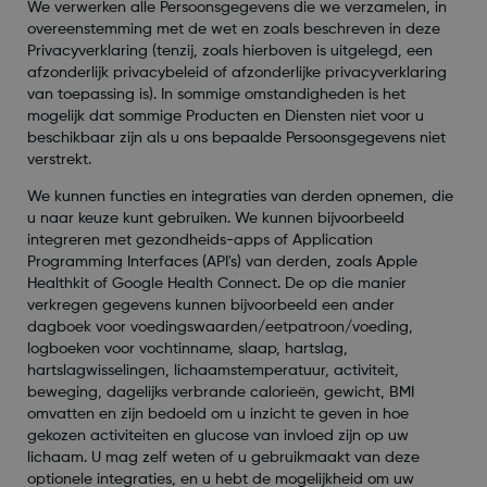
We verwerken alle Persoonsgegevens die we verzamelen, in
overeenstemming met de wet en zoals beschreven in deze
Privacyverklaring (tenzij, zoals hierboven is uitgelegd, een
afzonderlijk privacybeleid of afzonderlijke privacyverklaring
van toepassing is). In sommige omstandigheden is het
mogelijk dat sommige Producten en Diensten niet voor u
beschikbaar zijn als u ons bepaalde Persoonsgegevens niet
verstrekt.
We kunnen functies en integraties van derden opnemen, die
u naar keuze kunt gebruiken. We kunnen bijvoorbeeld
integreren met gezondheids-apps of Application
Programming Interfaces (API's) van derden, zoals Apple
Healthkit of Google Health Connect. De op die manier
verkregen gegevens kunnen bijvoorbeeld een ander
dagboek voor voedingswaarden/eetpatroon/voeding,
logboeken voor vochtinname, slaap, hartslag,
hartslagwisselingen, lichaamstemperatuur, activiteit,
beweging, dagelijks verbrande calorieën, gewicht, BMI
omvatten en zijn bedoeld om u inzicht te geven in hoe
gekozen activiteiten en glucose van invloed zijn op uw
lichaam. U mag zelf weten of u gebruikmaakt van deze
optionele integraties, en u hebt de mogelijkheid om uw