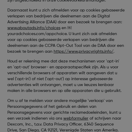
zijn uitgeschakeld in onze cookievoorkeursmanager.
Daarnaast kunt u zich afmelden voor op cookies gebaseerde
verkopen van bedrijven die deelnemen aan de Digital
Advertising Alliance (DAA) door een bezoek te brengen aan:
www.aboutads.info/choices
en
￼
youradchoices.com/appchoice
. U kunt zich ook afmelden
voor op cookies gebaseerde verkopen van bedrijven die
deelnemen aan de CCPA Opt-Out Tool van de DAA door een
bezoek te brengen aan
https://www.privacyrights.info/
.
Houd er rekening mee dat deze mechanismen voor 'opt-in'
en 'opt-out' browser- en apparaatspecifiek zijn. Als u voor
verschillende browsers of apparaten wilt aangeven dat u
wel ('opt-in') of niet ('opt-out') op interesse gebaseerde
advertenties wilt ontvangen, moet u uw keuzes kenbaar
maken in alle browsers en op alle apparaten die u gebruikt.
Om u af te melden voor andere mogelijke 'verkoop' van
Persoonsgegevens of het gebruik en delen van
Persoonsgegevens voor gerichte reclamedoeleinden, kunt u
een verzoek indienen via ons
webformulier
of schrijven naar
Dexcom, Inc., t.a.v. Data Privacy Officer, 6340 Sequence
Drive, San Diego, CA 92121, Verenigde Staten van Amerika.