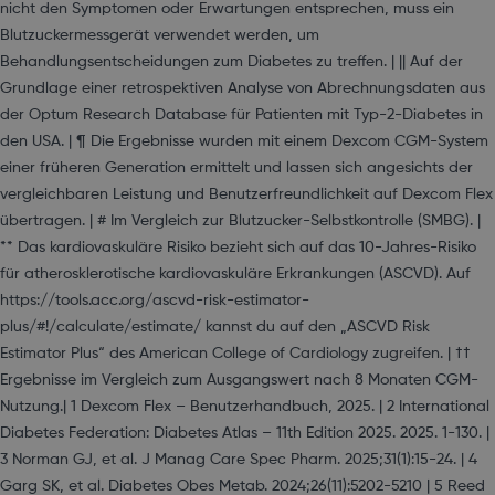
nicht den Symptomen oder Erwartungen entsprechen, muss ein
Blutzuckermessgerät verwendet werden, um
Behandlungsentscheidungen zum Diabetes zu treffen. | || Auf der
Grundlage einer retrospektiven Analyse von Abrechnungsdaten aus
der Optum Research Database für Patienten mit Typ-2-Diabetes in
den USA. | ¶ Die Ergebnisse wurden mit einem Dexcom CGM-System
einer früheren Generation ermittelt und lassen sich angesichts der
vergleichbaren Leistung und Benutzerfreundlichkeit auf Dexcom Flex
übertragen. | # Im Vergleich zur Blutzucker-Selbstkontrolle (SMBG). |
** Das kardiovaskuläre Risiko bezieht sich auf das 10-Jahres-Risiko
für atherosklerotische kardiovaskuläre Erkrankungen (ASCVD). Auf
https://tools.acc.org/ascvd-risk-estimator-
plus/#!/calculate/estimate/ kannst du auf den „ASCVD Risk
Estimator Plus“ des American College of Cardiology zugreifen. | ††
Ergebnisse im Vergleich zum Ausgangswert nach 8 Monaten CGM-
Nutzung.| 1 Dexcom Flex – Benutzerhandbuch, 2025. | 2 International
Diabetes Federation: Diabetes Atlas – 11th Edition 2025. 2025. 1-130. |
3 Norman GJ, et al. J Manag Care Spec Pharm. 2025;31(1):15-24. | 4
Garg SK, et al. Diabetes Obes Metab. 2024;26(11):5202-5210 | 5 Reed