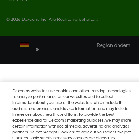
©
2026 Dexcom, Inc. Alle Rechte vorbehalten.
Region ändern
DE
Dexcom's websites use cookies and other tracking technologies
to analyze performance on our websites and to collect
information about your use of the websites, which include IP
address, preferences, and device information, and may include
inferences about health conditions. To provide the best
experience and for Dexcom’s marketing purposes, we may share
certain information with social media, advertising and analytics
partners. Select “Accept Cookies” to agree. If you select “Reject
Cookies”, only strictly necessary cookies are placed. By