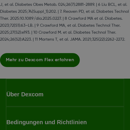
J, et al. Diabetes Obes Metab. 024;26(7):2881-2889. | 6 Liu BCL, et al.
Diabetes 2025;74(Suppl_1):202. | 7. Reaven PD, et al. Diabetes Technol
Ther. 2025:10.1089/dia.2025.0227. | 8 Crawford MA et al. Diabetes.
2023;72(S1):63–LB. | 9 Crawford MA, et al. Diabetes Technol Ther.
2025;27(S2):e193. | 10 Crawford M. et al. Diabetes Technol Ther.
2024;26(S2):A223. | 11 Martens T, et al. JAMA. 2021;325(22):2262-2272.
Mehr zu Dexcom Flex erfahren
Über Dexcom
Bedingungen und Richtlinien