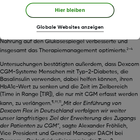
¶,#,8-10
assoziiert.
Hier bleiben
Patienten mit Typ-2-Diabetes berichteten, dass die
Nutzung von CGM das Vertrauen in die eigene
Globale Websites anzeigen
Therapie stärkte, das Verständnis für den Einfluss von
Nahrung auf den Glukosespiegel verbesserte und
2–4
insgesamt das Therapiemanagement optimierte.
Untersuchungen bestätigten außerdem, dass Dexcom
CGM-Systeme Menschen mit Typ-2-Diabetes, die
Basalinsulin verwenden, dabei helfen können, ihren
HbA1c-Wert zu senken und die Zeit im Zielbereich
(Time in Range [TIR]), die nur mit CGM erfasst werden
¶,††,11
kann, zu verlängern.
„Mit der Einführung von
Dexcom Flex in Deutschland verfolgen wir weiter
unser langfristiges Ziel der Erweiterung des Zugangs
der Patienten zu CGM“
, sagte Alexander Fröhlich,
Vice President und General Manager DACH bei