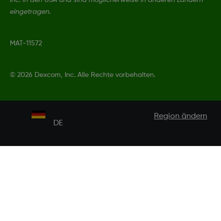
Inc. in den USA und sind möglicherweise in anderen Ländern
eingetragen.
MAT-11572
©
2026 Dexcom, Inc. Alle Rechte vorbehalten.
Region ändern
DE