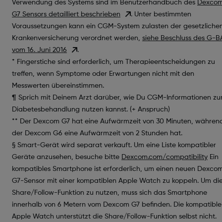
Verwendung des Systems sind im Benutzerhandbuch des
Dexco
G7 Sensors detailliert beschrieben
. Unter bestimmten
Voraussetzungen kann ein CGM-System zulasten der gesetzliche
Krankenversicherung verordnet werden,
siehe Beschluss des G-B
vom 16. Juni 2016
.
* Fingerstiche sind erforderlich, um Therapieentscheidungen zu
treffen, wenn Symptome oder Erwartungen nicht mit den
Messwerten übereinstimmen.
¶ Sprich mit Deinem Arzt darüber, wie Du CGM-Informationen zu
Diabetesbehandlung nutzen kannst. (+ Anspruch)
** Der Dexcom G7 hat eine Aufwärmzeit von 30 Minuten, währen
der Dexcom G6 eine Aufwärmzeit von 2 Stunden hat.
§ Smart-Gerät wird separat verkauft. Um eine Liste kompatibler
Geräte anzusehen, besuche bitte
Dexcom.com/compatibility
Ein
kompatibles Smartphone ist erforderlich, um einen neuen Dexco
G7-Sensor mit einer kompatiblen Apple Watch zu koppeln. Um di
Share/Follow-Funktion zu nutzen, muss sich das Smartphone
innerhalb von 6 Metern vom Dexcom G7 befinden. Die kompatible
Apple Watch unterstützt die Share/Follow-Funktion selbst nicht.