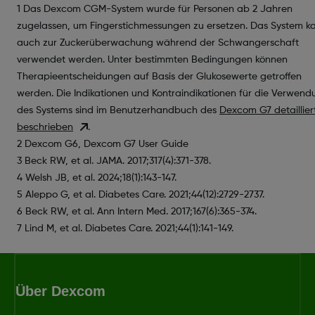
1 Das Dexcom CGM-System wurde für Personen ab 2 Jahren
zugelassen, um Fingerstichmessungen zu ersetzen. Das System k
auch zur Zuckerüberwachung während der Schwangerschaft
verwendet werden. Unter bestimmten Bedingungen können
Therapieentscheidungen auf Basis der Glukosewerte getroffen
werden. Die Indikationen und Kontraindikationen für die Verwend
des Systems sind im Benutzerhandbuch des
Dexcom G7 detaillier
beschrieben
.
2 Dexcom G6, Dexcom G7 User Guide
3 Beck RW, et al. JAMA. 2017;317(4):371-378.
4 Welsh JB, et al. 2024;18(1):143-147.
5 Aleppo G, et al. Diabetes Care. 2021;44(12):2729-2737.
6 Beck RW, et al. Ann Intern Med. 2017;167(6):365-374.
7 Lind M, et al. Diabetes Care. 2021;44(1):141-149.
Über Dexcom