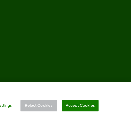
©
2026 Dexcom, Inc. Alle Rechte vorbehalten.
ettings
Reject Cookies
Accept Cookies