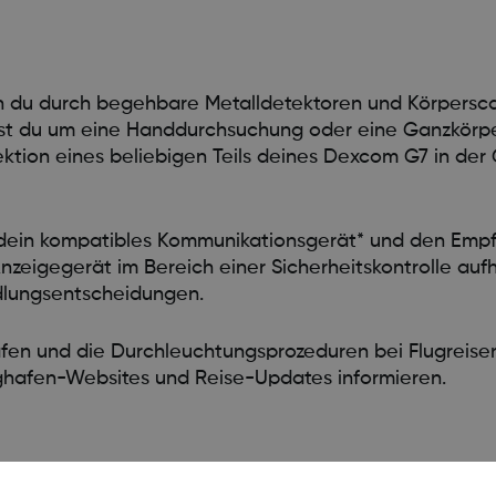
 du durch begehbare Metalldetektoren und Körpersc
annst du um eine Handdurchsuchung oder eine Ganzkör
nspektion eines beliebigen Teils deines Dexcom G7 in d
u dein kompatibles Kommunikationsgerät* und den Emp
igegerät im Bereich einer Sicherheitskontrolle aufh
dlungsentscheidungen.
afen und die Durchleuchtungsprozeduren bei Flugreisen
ughafen-Websites und Reise-Updates informieren.
r verwenden möchtest, um Zuckerdaten im Flugzeug 