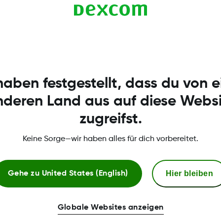
 schalte dann Bluetooth ein
eren Richtlinien. Befolge immer die Anweisungen der 
haben festgestellt, dass du von 
nderen Land aus auf diese Websi
Eine Liste der kompatiblen Kommunikationsgeräte findet man unter:
d
zugreifst.
Keine Sorge—wir haben alles für dich vorbereitet.
Hier bleiben
Gehe zu
United States (English)
Globale Websites anzeigen