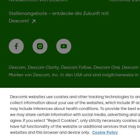
Newsbereich von Dexcom
Richtlinie z
Stellenangebote - entdecke die Zukunft mit
Dexcom!
Dexcom, Dexcom Clarity, Dexcom Follow, Dexcom One, Dexcom S
Marken von Dexcom, Inc. in den USA und sind möglicherweise in
LBL-1000444 Rev001
Dexcom's websites use cookies and other tracking technologies to a
collect information about your use of the websites, which include IP a
may include inferences about health conditions. To provide the best
we may share certain information with social media, advertising and a
agree. If you select “Reject Cookies”, only strictly necessary cookies
Region ändern
have full functionality of the website or additional services that may
DE
websites and this browser and device only.
Cookie Policy