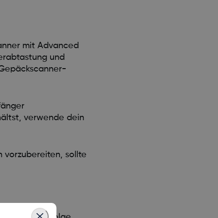
anner mit Advanced
perabtastung und
er Gepäckscanner-
fänger
ältst, verwende dein
 vorzubereiten, sollte
abzurufen, folge