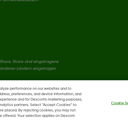
um Sensoraustausch
hare, Share sind eingetragene
 anderen Ländern eingetragen.
nalyze performance on our websites and to
ddress, preferences, and device information, and
 experience and for Dexcom’s marketing purposes,
Cookie S
nalytics partners. Select “Accept Cookies” to
 are placed. By rejecting cookies, you may not
 be offered. Your selection applies on Dexcom