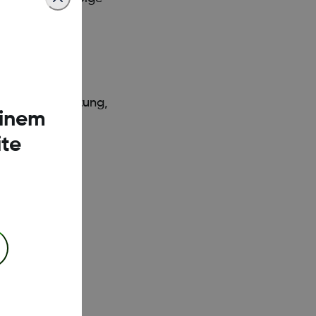
Flugzeugbesatzung,
einem
te
excom.com/g7-