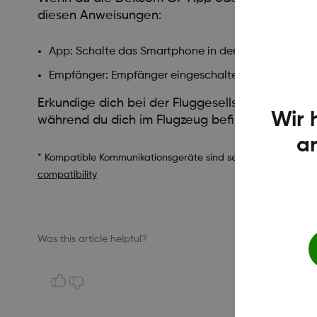
diesen Anweisungen:
App: Schalte das Smartphone in den Flugmodus und
Empfänger: Empfänger eingeschaltet lassen
Erkundige dich bei der Fluggesellschaft nach d
Wir 
während du dich im Flugzeug befindest.
a
* Kompatible Kommunikationsgeräte sind separat erhältlich. 
compatibility
Was this article helpful?