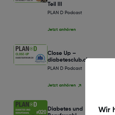
Teil III
PLAN D Podcast
Jetzt anhören
Close Up –
diabetesclub.ch
PLAN D Podcast
Jetzt anhören
Wir 
Diabetes und