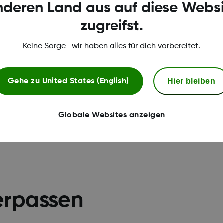
nderen Land aus auf diese Websi
PLAN D Podcast
zugreifst.
Jetzt anhören
Keine Sorge—wir haben alles für dich vorbereitet.
Hier bleiben
Gehe zu
United States (English)
Globale Websites anzeigen
erpassen