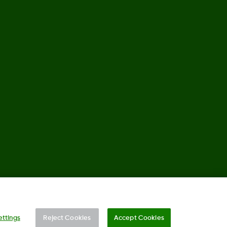
©
2026 Dexcom, Inc. Alle Rechte vorbehalten.
ettings
Reject Cookies
Accept Cookies