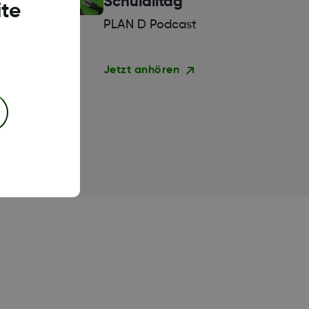
Schulalltag
te
PLAN D Podcast
Jetzt anhören