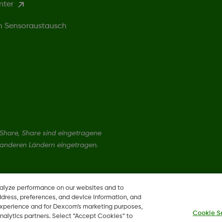
nter
um Sensoraustausch
hare, Share sind eingetragene
 anderen Ländern eingetragen.
nalyze performance on our websites and to
ddress, preferences, and device information, and
 experience and for Dexcom’s marketing purposes,
Cookie S
nalytics partners. Select “Accept Cookies” to