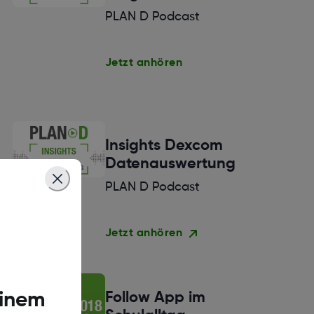
PLAN D Podcast
Jetzt anhören
Insights Dexcom
Datenauswertung
PLAN D Podcast
Jetzt anhören
einem
Follow App im