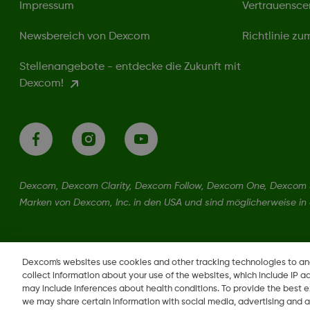
Impressum
Vertrauensce
Newsbereich von Dexcom
Richtlinie z
Stellenangebote - entdecke die Zukunft mit
Dexcom!
Dexcom, Dexcom Clarity, Dexcom Follow, Dexcom One, Dexcom S
Marken von Dexcom, Inc. in den USA und sind möglicherweise in
Dexcom's websites use cookies and other tracking technologies to a
collect information about your use of the websites, which include IP a
may include inferences about health conditions. To provide the best
we may share certain information with social media, advertising and a