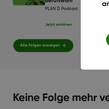
Berufswahl
a
PLAN D Podcast
Jetzt anhören
Alle Folgen anzeigen
Keine Folge mehr v