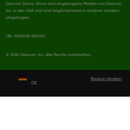
Dexcom Share, Share sind eingetragene Marken von Dexcom,
Inc. in den USA und sind möglicherweise in anderen Ländern
eingetragen.
LBL-1005096 REV001
©
2026 Dexcom, Inc. Alle Rechte vorbehalten.
Region ändern
DE