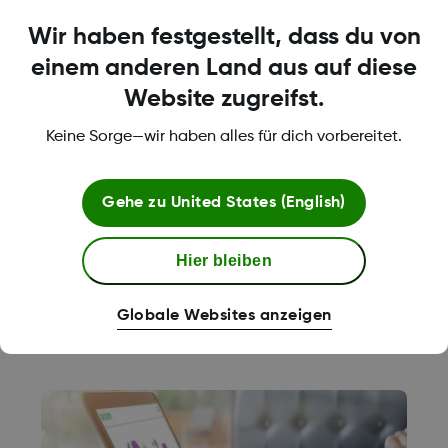
Wir haben festgestellt, dass du von
einem anderen Land aus auf diese
Website zugreifst.
Keine Sorge—wir haben alles für dich vorbereitet.
Lerne Dexcom kennen
Erfahre mehr über die Sensoren von
Dexcom und wie sie dir helfen können,
Gehe zu
United States (English)
deine Zuckerwerte besser zu verstehen und
zu kontrollieren.
Hier bleiben
Mehr über Dexcom erfahren
Globale Websites anzeigen