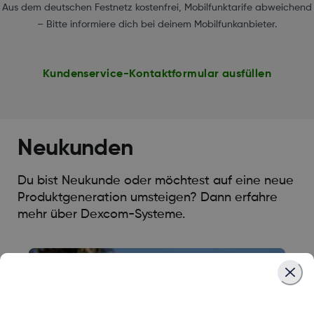
Aus dem deutschen Festnetz kostenfrei, Mobilfunktarife abweichend
– Bitte informiere dich bei deinem Mobilfunkanbieter.
Kundenservice-Kontaktformular ausfüllen
Neukunden
Du bist Neukunde oder möchtest auf eine neue
Produktgeneration umsteigen? Dann erfahre
mehr über Dexcom-Systeme.